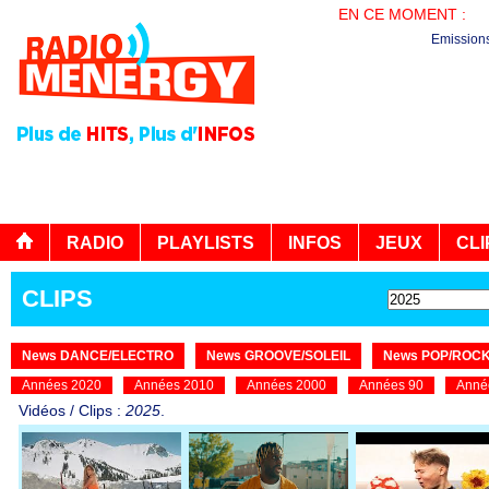
EN CE MOMENT :
PL
Emission
RADIO
PLAYLISTS
INFOS
JEUX
CLI
CLIPS
News DANCE/ELECTRO
News GROOVE/SOLEIL
News POP/ROC
Années 2020
Années 2010
Années 2000
Années 90
Anné
Vidéos / Clips :
2025
.