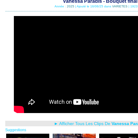
Vanessa Paradis - Bouquet final
Année :
2025
| Ajouté le 16/06/25 dans
VARIETES
| 1923
► Afficher Tous Les Clips De
Vanessa Par
Suggestions