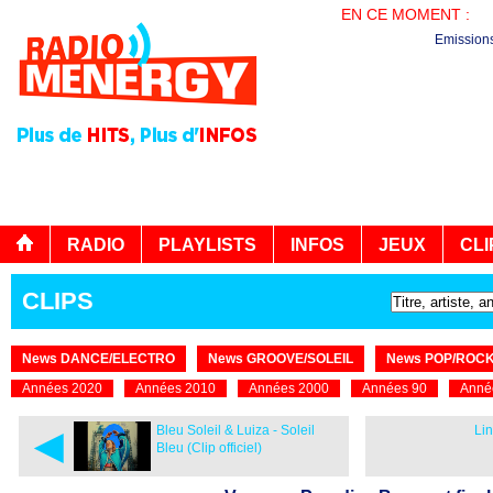
EN CE MOMENT :
PL
Emission
RADIO
PLAYLISTS
INFOS
JEUX
CLI
CLIPS
News DANCE/ELECTRO
News GROOVE/SOLEIL
News POP/ROC
Années 2020
Années 2010
Années 2000
Années 90
Anné
◄
Bleu Soleil & Luiza - Soleil
Lin
Bleu (Clip officiel)