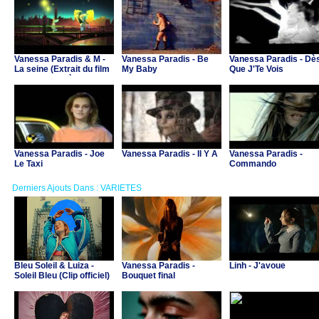
Vanessa Paradis & M -
Vanessa Paradis - Be
Vanessa Paradis - Dè
La seine (Extrait du film
My Baby
Que J'Te Vois
"Un monstre à Paris")
Vanessa Paradis - Joe
Vanessa Paradis - Il Y A
Vanessa Paradis -
Le Taxi
Commando
Derniers Ajouts Dans : VARIETES
Bleu Soleil & Luiza -
Vanessa Paradis -
Linh - J'avoue
Soleil Bleu (Clip officiel)
Bouquet final