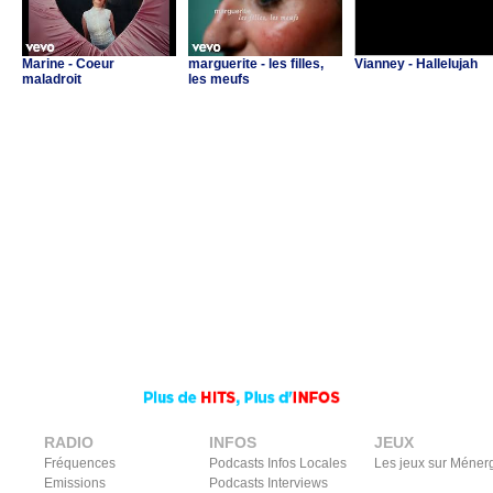
Marine - Coeur
marguerite - les filles,
Vianney - Hallelujah
maladroit
les meufs
RADIO
INFOS
JEUX
Fréquences
Podcasts Infos Locales
Les jeux sur Méner
Emissions
Podcasts Interviews