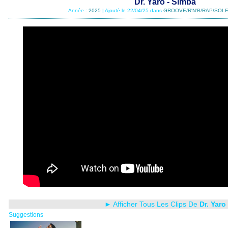
Dr. Yaro - Simba
Année :
2025
| Ajouté le 22/04/25 dans
GROOVE/R'N'B/RAP/SOLE
► Afficher Tous Les Clips De
Dr. Yaro
Suggestions