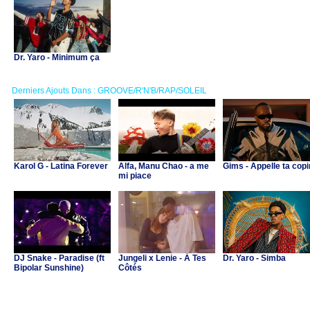
Dr. Yaro - Minimum ça
Derniers Ajouts Dans : GROOVE/R'N'B/RAP/SOLEIL
Karol G - Latina Forever
Alfa, Manu Chao - a me
Gims - Appelle ta cop
mi piace
DJ Snake - Paradise (ft
Jungeli x Lenie - À Tes
Dr. Yaro - Simba
Bipolar Sunshine)
Côtés