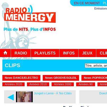
EN CE MOMENT :
PL
Emission
RADIO
PLAYLISTS
INFOS
JEUX
CLI
CLIPS
News DANCE/ELECTRO
News GROOVE/SOLEIL
News POP/ROC
Années 2020
Années 2010
Années 2000
Années 90
Anné
◄
Jungeli x Lenie - À Tes Côtés
Doech