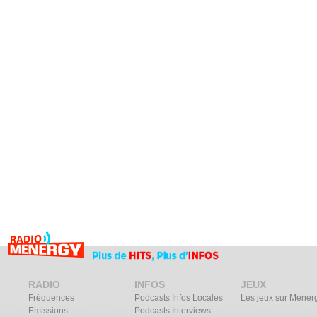
RADIO
INFOS
JEUX
Fréquences
Podcasts Infos Locales
Les jeux sur Méner
Emissions
Podcasts Interviews