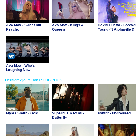
Ava Max - Sweet but
Ava Max - Kings &
David Guetta - Foreve
Psycho
Queens
Young (ft Alphaville &
Ava Max)
Ava Max - Who's
Laughing Now
Derniers Ajouts Dans : POP/ROCK
Myles Smith - Gold
Superbus & RORI -
sombr - undressed
Butterfly