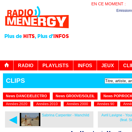
EN CE MOMENT :
PL
Emission
RADIO
PLAYLISTS
INFOS
JEUX
CLI
CLIPS
News DANCE/ELECTRO
News GROOVE/SOLEIL
News POP/ROC
Années 2020
Années 2010
Années 2000
Années 90
Anné
◄
Sabrina Carpenter - Manchild
Avril Lavigne - Y
(feat. 