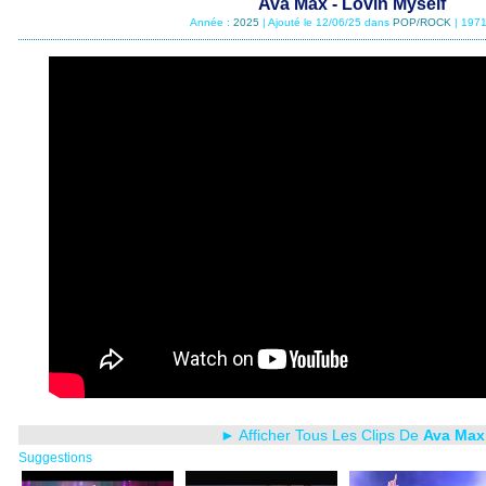
Ava Max - Lovin Myself
Année :
2025
| Ajouté le 12/06/25 dans
POP/ROCK
| 1971
► Afficher Tous Les Clips De
Ava Max
Suggestions