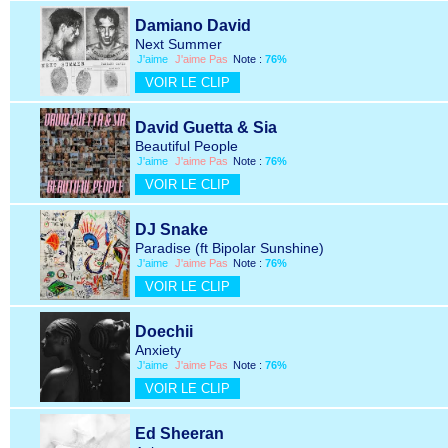
Damiano David
Next Summer
J'aime
J'aime Pas
Note :
76%
VOIR LE CLIP
David Guetta & Sia
Beautiful People
J'aime
J'aime Pas
Note :
76%
VOIR LE CLIP
DJ Snake
Paradise (ft Bipolar Sunshine)
J'aime
J'aime Pas
Note :
76%
VOIR LE CLIP
Doechii
Anxiety
J'aime
J'aime Pas
Note :
76%
VOIR LE CLIP
Ed Sheeran