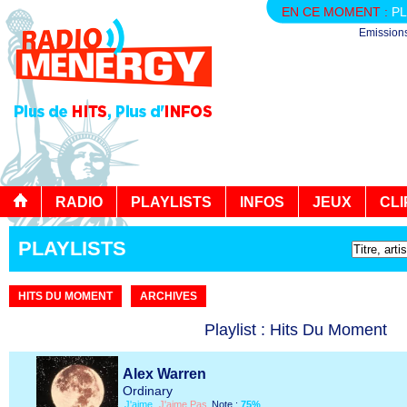
EN CE MOMENT :
PL
Emission
RADIO
PLAYLISTS
INFOS
JEUX
CLI
PLAYLISTS
HITS DU MOMENT
ARCHIVES
Playlist : Hits Du Moment
Alex Warren
Ordinary
J'aime
J'aime Pas
Note :
75%