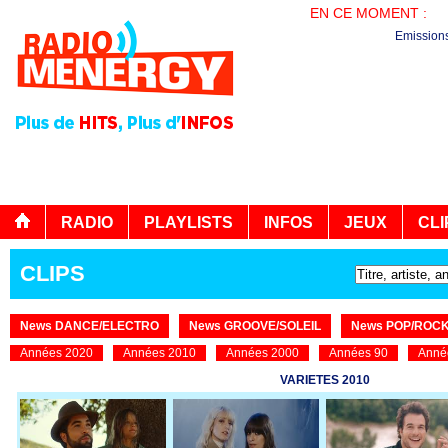
EN CE MOMENT :
PL
Emission
RADIO
PLAYLISTS
INFOS
JEUX
CLI
CLIPS
News DANCE/ELECTRO
News GROOVE/SOLEIL
News POP/ROC
Années 2020
Années 2010
Années 2000
Années 90
Anné
VARIETES 2010