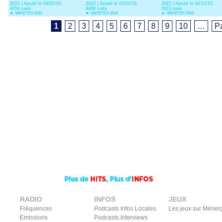
2015 | Ajouté le 03/01/16
2015 | Ajouté le 03/01/16
2015 | Ajouté le 04/12/15
4254 vues
4409 vues
6113 vues
►
VARIETES 2010
►
VARIETES 2010
►
VARIETES 2010
1
2
3
4
5
6
7
8
9
10
…
P
RADIO
INFOS
JEUX
Fréquences
Podcasts Infos Locales
Les jeux sur Méner
Emissions
Podcasts Interviews