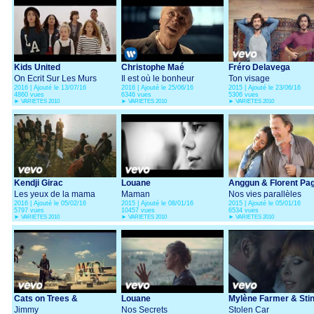
Kids United
Christophe Maé
Fréro Delavega
On Ecrit Sur Les Murs
Il est où le bonheur
Ton visage
2016 | Ajouté le 13/07/16
2016 | Ajouté le 25/06/16
2015 | Ajouté le 23/06/16
4860 vues
6346 vues
5306 vues
►
VARIETES 2010
►
VARIETES 2010
►
VARIETES 2010
Kendji Girac
Louane
Anggun & Florent Pa
Les yeux de la mama
Maman
Nos vies parallèles
2016 | Ajouté le 05/02/16
2015 | Ajouté le 08/01/16
2015 | Ajouté le 05/01/16
5797 vues
10457 vues
6534 vues
►
VARIETES 2010
►
VARIETES 2010
►
VARIETES 2010
Cats on Trees &
Louane
Mylène Farmer & Sti
Calogero
Jimmy
Nos Secrets
Stolen Car