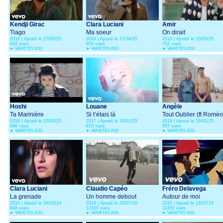
Kendji Girac
Clara Luciani
Amir
Tiago
Ma soeur
On dirait
2018 | Ajouté le 27/05/25
2019 | Ajouté le 17/04/25
2016 | Ajouté le 15/03/25
692 vues
854 vues
702 vues
►
VARIETES 2010
►
VARIETES 2010
►
VARIETES 2010
Hoshi
Louane
Angèle
Ta Marinière
Si t’étais là
Tout Oublier (ft Roméo
2018 | Ajouté le 10/02/25
2017 | Ajouté le 19/01/25
2018 | Ajouté le 19/01/25
Elvis)
948 vues
810 vues
857 vues
►
VARIETES 2010
►
VARIETES 2010
►
VARIETES 2010
Clara Luciani
Claudio Capéo
Fréro Delavega
La grenade
Un homme debout
Autour de moi
2018 | Ajouté le 26/10/24
2016 | Ajouté le 29/07/16
2016 | Ajouté le 13/07/16
848 vues
12160 vues
11455 vues
►
VARIETES 2010
►
VARIETES 2010
►
VARIETES 2010