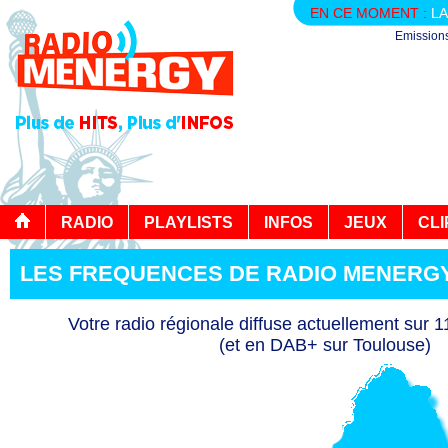
EN CE MOMENT :
LA
Emission
RADIO
PLAYLISTS
INFOS
JEUX
CLI
LES FREQUENCES DE RADIO MENERG
Votre radio régionale diffuse actuellement sur 
(et en DAB+ sur Toulouse)