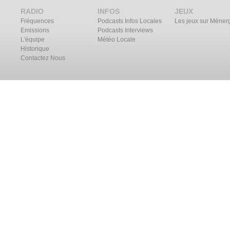
RADIO
INFOS
JEUX
Fréquences
Podcasts Infos Locales
Les jeux sur Méner
Emissions
Podcasts Interviews
L'équipe
Météo Locale
Historique
Contactez Nous