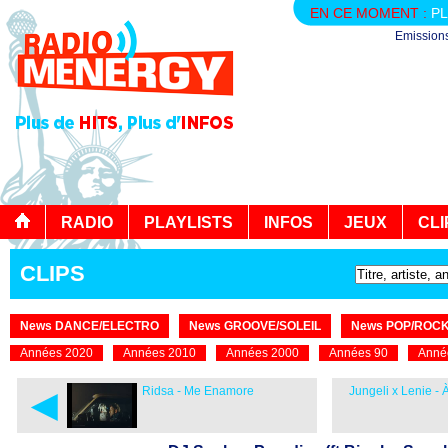
EN CE MOMENT :
PL
Emission
RADIO
PLAYLISTS
INFOS
JEUX
CLI
CLIPS
News DANCE/ELECTRO
News GROOVE/SOLEIL
News POP/ROC
Années 2020
Années 2010
Années 2000
Années 90
Anné
◄
Ridsa - Me Enamore
Jungeli x Lenie - 