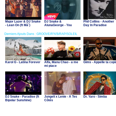
Major Lazer & DJ Snake
DJ Snake &
Phil Collins - Another
- Lean On (ft Mà˜)
AlunaGeorge - You
Day In Paradise
Know You Like It
Derniers Ajouts Dans : GROOVE/R'N'B/RAP/SOLEIL
Karol G - Latina Forever
Alfa, Manu Chao - a me
Gims - Appelle ta cop
mi piace
DJ Snake - Paradise (ft
Jungeli x Lenie - À Tes
Dr. Yaro - Simba
Bipolar Sunshine)
Côtés