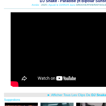
DJ Snake - Paradise (ft Bipolar Suns
Année :
2025
| Ajouté le 22/05/25 dans
GROOVE/R'N'B/RAP/SOLE
► Afficher Tous Les Clips De
DJ Snak
Suggestions