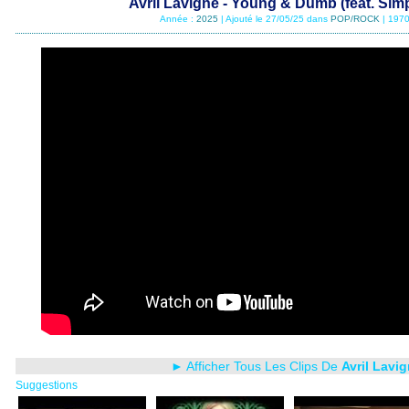
Avril Lavigne - Young & Dumb (feat. Simp
Année :
2025
| Ajouté le 27/05/25 dans
POP/ROCK
| 1970
► Afficher Tous Les Clips De
Avril Lavi
Suggestions