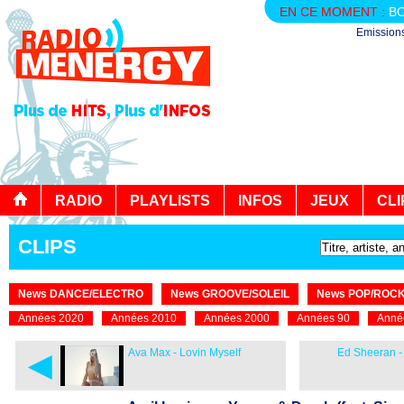
EN CE MOMENT :
BO
Emission
RADIO
PLAYLISTS
INFOS
JEUX
CLI
CLIPS
News DANCE/ELECTRO
News GROOVE/SOLEIL
News POP/ROC
Années 2020
Années 2010
Années 2000
Années 90
Anné
◄
Ava Max - Lovin Myself
Ed Sheeran -