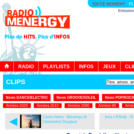
EN CE MOMENT :
PL
Emission
RADIO
PLAYLISTS
INFOS
JEUX
CLI
CLIPS
News DANCE/ELECTRO
News GROOVE/SOLEIL
News POP/ROC
Années 2020
Années 2010
Années 2000
Années 90
Anné
◄
Calvin Harris - Blessings (ft
Inna x R3hab - I'l
Clementine Douglas)