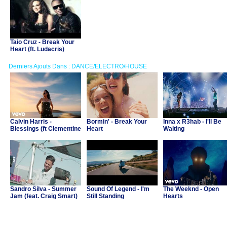
Taio Cruz - Break Your
Heart (ft. Ludacris)
Derniers Ajouts Dans : DANCE/ELECTRO/HOUSE
Calvin Harris -
Bormin' - Break Your
Inna x R3hab - I'll Be
Blessings (ft Clementine
Heart
Waiting
Douglas)
Sandro Silva - Summer
Sound Of Legend - I'm
The Weeknd - Open
Jam (feat. Craig Smart)
Still Standing
Hearts