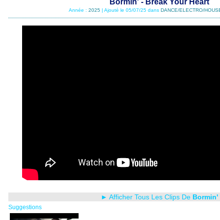
Bormin' - Break Your Heart
Année :
2025
| Ajouté le 05/07/25 dans
DANCE/ELECTRO/HOUS
► Afficher Tous Les Clips De
Bormin'
Suggestions