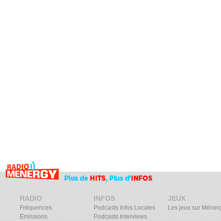
RADIO
INFOS
JEUX
Fréquences
Podcasts Infos Locales
Les jeux sur Méner
Emissions
Podcasts Interviews