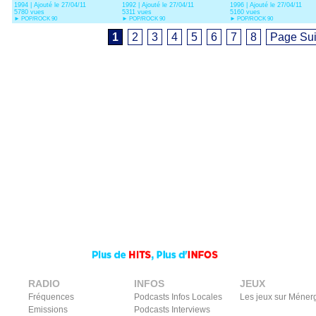
1994 | Ajouté le 27/04/11
1992 | Ajouté le 27/04/11
1996 | Ajouté le 27/04/11
5780 vues
5311 vues
5160 vues
►
POP/ROCK 90
►
POP/ROCK 90
►
POP/ROCK 90
1
2
3
4
5
6
7
8
Page Sui
RADIO
INFOS
JEUX
Fréquences
Podcasts Infos Locales
Les jeux sur Méner
Emissions
Podcasts Interviews