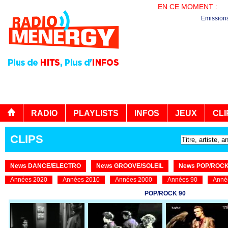
EN CE MOMENT :
PL
Emission
RADIO
PLAYLISTS
INFOS
JEUX
CLI
CLIPS
News DANCE/ELECTRO
News GROOVE/SOLEIL
News POP/ROC
Années 2020
Années 2010
Années 2000
Années 90
Anné
POP/ROCK 90