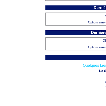
Derniè
Optioncarrier
Dernière
Of
Optioncarrier
Quelques Lien
Le S