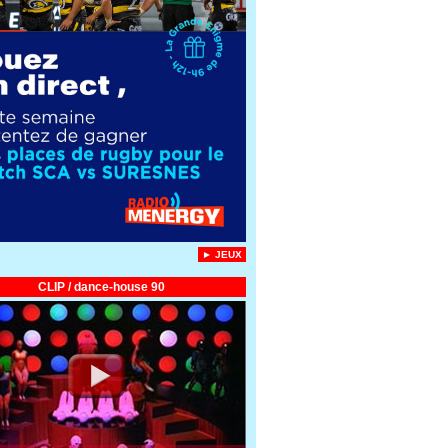
► JEUX
CLIP / dance-house 90