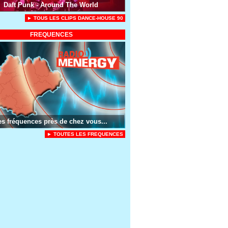
Daft Punk - Around The World
► TOUS LES CLIPS DANCE-HOUSE 90
FREQUENCES
es fréquences près de chez vous...
► TOUTES LES FREQUENCES