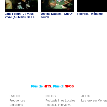
Jane Fostin - Je Veux
Uniting Nations - Out Of
Floorfilla - Mégamix
Vivre (Au Milieu De La
Touch
Musique)
RADIO
INFOS
JEUX
Fréquences
Podcasts Infos Locales
Les jeux sur Méner
Emissions
Podcasts Interviews