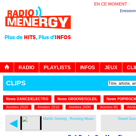
EN CE MOMENT :
EN
Emission
RADIO
PLAYLISTS
INFOS
JEUX
CLI
CLIPS
News DANCE/ELECTRO
News GROOVE/SOLEIL
News POP/ROC
Années 2020
Années 2010
Années 2000
Années 90
Anné
◄
Martin Solveig - Rocking Music
David Guet