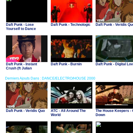
Daft Punk - Lose
Daft Punk - Technologic
Daft Punk - Veridis Qu
Yourself to Dance
Daft Punk - Instant
Daft Punk - Burnin
Daft Punk - Digital Lo
Crush (ft Julian
Casablancas)
Derniers Ajouts Dans : DANCE/ELECTRO/HOUSE 2000
Daft Punk - Veridis Quo
ATC - All Around The
The House Keepers -
World
Down