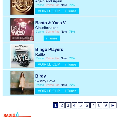
Again And Again
J'aime
J'aime Pas
Note :
76%
VOIR LE CLIP
i Tunes
Basto & Yves V
Cloudbreaker
J'aime
J'aime Pas
Note :
78%
i Tunes
Bingo Players
Rattle
J'aime
J'aime Pas
Note :
78%
VOIR LE CLIP
i Tunes
Birdy
Skinny Love
J'aime
J'aime Pas
Note :
77%
VOIR LE CLIP
i Tunes
1
2
3
4
5
6
7
8
9
►