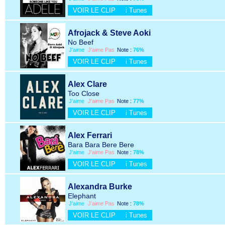
VOIR LE CLIP
i Tunes
Afrojack & Steve Aoki
No Beef
J'aime
J'aime Pas
Note :
76%
VOIR LE CLIP
i Tunes
Alex Clare
Too Close
J'aime
J'aime Pas
Note :
77%
VOIR LE CLIP
i Tunes
Alex Ferrari
Bara Bara Bere Bere
J'aime
J'aime Pas
Note :
78%
VOIR LE CLIP
i Tunes
Alexandra Burke
Elephant
J'aime
J'aime Pas
Note :
78%
VOIR LE CLIP
i Tunes