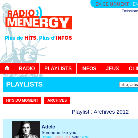
EN CE MOMENT :
EN
Emission
RADIO
PLAYLISTS
INFOS
JEUX
CLI
PLAYLISTS
HITS DU MOMENT
ARCHIVES
Playlist : Archives 2012
Adele
Someone like you
J'aime
J'aime Pas
Note :
76%