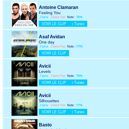
Antoine Clamaran
Feeling You
J'aime
J'aime Pas
Note :
76%
VOIR LE CLIP
i Tunes
Asaf Avidan
One day
J'aime
J'aime Pas
Note :
77%
VOIR LE CLIP
Avicii
Levels
J'aime
J'aime Pas
Note :
76%
VOIR LE CLIP
i Tunes
Avicii
Silhouettes
J'aime
J'aime Pas
Note :
77%
VOIR LE CLIP
i Tunes
Basto