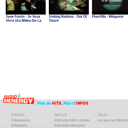
Jane Fostin - Je Veux
Uniting Nations - Out Of
Floorfilla - Mégamix
Vivre (Au Milieu De La
Touch
Musique)
RADIO
INFOS
JEUX
Fréquences
Podcasts Infos Locales
Les jeux sur Méner
Emissions
Podcasts Interviews