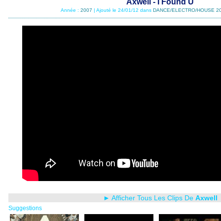
Axwell - I Found U
Année :
2007
| Ajouté le 24/01/12 dans
DANCE/ELECTRO/HOUSE 2
► Afficher Tous Les Clips De
Axwell
Suggestions