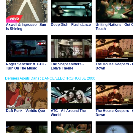
Axwell & Ingrosso - Sun
Deep Dish - Flashdance
Uniting Nations - Out 
Is Shining
Touch
Roger Sanchez ft. GTO -
The Shapeshifters -
The House Keepers -
Turn On The Music
Lola's Theme
Down
(Axwell Remix)
Derniers Ajouts Dans : DANCE/ELECTRO/HOUSE 2000
Daft Punk - Veridis Quo
ATC - All Around The
The House Keepers -
World
Down