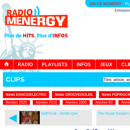
EN CE MOMENT :
PL
Emission
RADIO
PLAYLISTS
INFOS
JEUX
CLI
CLIPS
News DANCE/ELECTRO
News GROOVE/SOLEIL
News POP/ROC
Années 2020
Années 2010
Années 2000
Années 90
Anné
◄
Daft Punk - Veridis Quo
The House Keepers