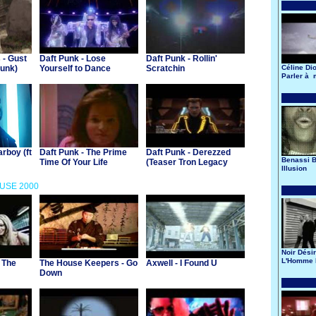
 - Gust
Daft Punk - Lose
Daft Punk - Rollin'
Punk)
Yourself to Dance
Scratchin
Céline Dio
Parler à
père
rboy (ft
Daft Punk - The Prime
Daft Punk - Derezzed
Benassi B
Time Of Your Life
(Teaser Tron Legacy
Illusion
Music Video)
OUSE 2000
Noir Désir
L'Homme 
 The
The House Keepers - Go
Axwell - I Found U
Down