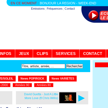
EN CE MOMENT :
BONJOUR LA REGION - WEEK-END
Emissions
|
Fréquences
|
Contact
INFOS
JEUX
CLIPS
SERVICES
CONTACT
E/SOLEIL
News POP/ROCK
News VARIETES
 2000
Années 90
Années 80
►
David Guetta - Just A Little
More Love (ft Chris Willis)