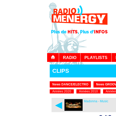
RADIO
PLAYLISTS
CLIPS
News DANCE/ELECTRO
News GROOV
Années 2020
Années 2010
Années
◄
Madonna - Music