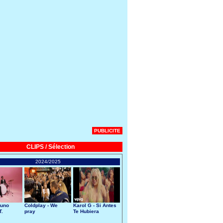
PUBLICITE
CLIPS / Sélection
2024/2025
runo
Coldplay - We
Karol G - Si Antes
T.
pray
Te Hubiera
Conocido