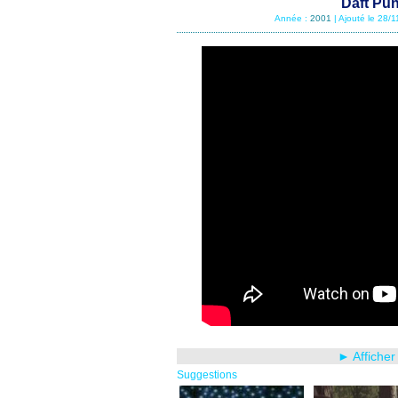
Daft Pu
Année :
2001
| Ajouté le 28/
► Afficher
Suggestions