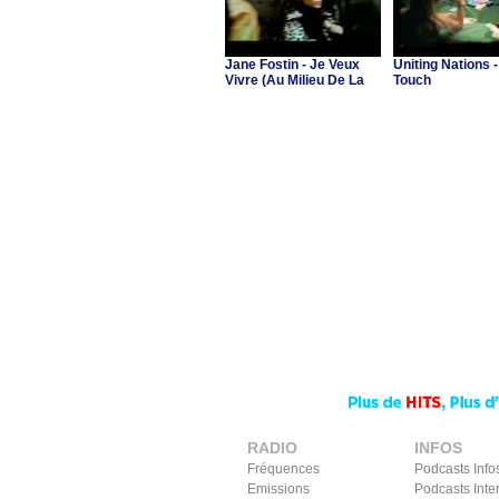
Jane Fostin - Je Veux
Uniting Nations -
Vivre (Au Milieu De La
Touch
Musique)
RADIO
INFOS
Fréquences
Podcasts Info
Emissions
Podcasts Inte