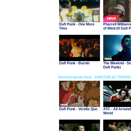
Daft Punk - One More
Pharrell Williams
Time
of Wind (ft Daft 
Daft Punk - Burnin
The Weeknd - Sta
Daft Punk)
Derniers Ajouts Dans : DANCE/ELECTRO/H
Daft Punk - Veridis Quo
ATC - All Around
World