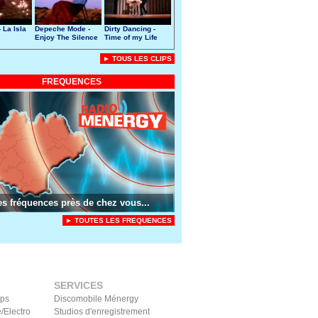
 La Isla
Depeche Mode -
Dirty Dancing -
Enjoy The Silence
Time of my Life
► TOUS LES CLIPS
FREQUENCES
es fréquences près de chez vous...
► TOUTES LES FREQUENCES
SERVICES
ips
Discomobile Ménergy
/Electro
Studios d'enregistrement