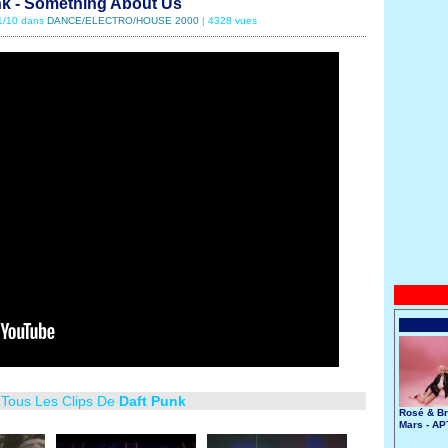
nk - Something About Us
11/10 dans
DANCE/ELECTRO/HOUSE 2000
| 4328 vues
 Tous Les Clips De
Daft Punk
Rosé & B
Mars - AP