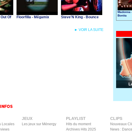
Madonna -
Bonita
 Out Of
Floorfilla - Mégamix
Steve'N King - Bounce
► VOIR LA SUITE
L
JEUX
PLAYLIST
CLIPS
s Locales
Les jeux sur Ménergy
Hits du moment
Nouveaux Cl
rviews
Archives Hits 2025
News : Dance