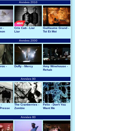
Années 2010
n -
Cris Cab - Liar
Guillaume Grand -
 mon
Liar
Toi Et Moi
Années 2000
ros -
Duffy - Mercy
Amy Winehouse -
Rehab
Années 90
 -
The Cranberries -
Felix - Don't You
Presse
Zombie
Want Me
Années 80