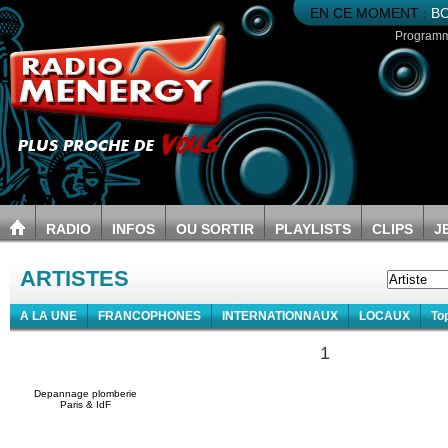
EN CE MOMENT :
BO
Program
RADIO
INFOS
OU SORTIR
PLAYLISTS
CLIPS
J
ARTISTES
A LA UNE
FRANCOPHONES
INTERNATIONNAUX
LOCAUX
To
1
Depannage plomberie
Paris & IdF