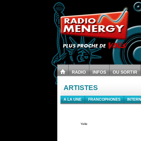
RADIO
INFOS
OU SORTIR
ARTISTES
A LA UNE
FRANCOPHONES
INTER
Yelle