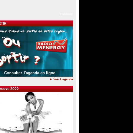
Publicite
TIR
Consultez l'agenda en ligne
► Voir L'agenda
groove 2000