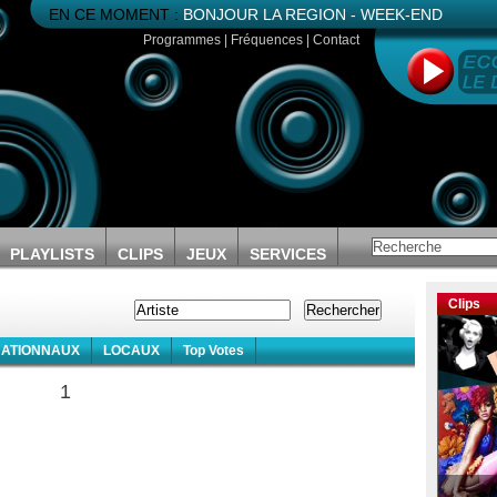
EN CE MOMENT :
BONJOUR LA REGION - WEEK-END
Programmes
|
Fréquences
|
Contact
PLAYLISTS
CLIPS
JEUX
SERVICES
Clips
NATIONNAUX
LOCAUX
Top Votes
1