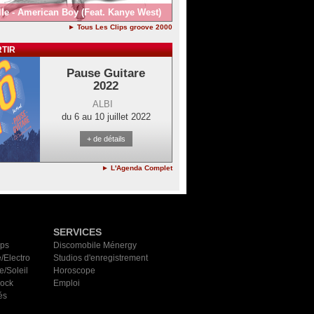
lle - American Boy (Feat. Kanye West)
► Tous Les Clips groove 2000
TIR
Pause Guitare
2022
ALBI
du 6 au 10 juillet 2022
+ de détails
► L'Agenda Complet
SERVICES
ips
Discomobile Ménergy
/Electro
Studios d'enregistrement
e/Soleil
Horoscope
Rock
Emploi
és