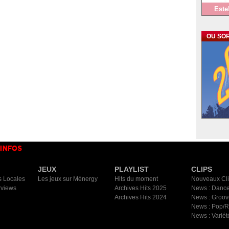
Este
OU SOR
JEUX
PLAYLIST
CLIPS
s Locales
Les jeux sur Ménergy
Hits du moment
Nouveaux Cl
rviews
Archives Hits 2025
News : Dance
Archives Hits 2024
News : Groov
News : Pop/
News : Variét