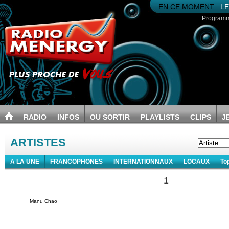
EN CE MOMENT :
LE
Program
RADIO
INFOS
OU SORTIR
PLAYLISTS
CLIPS
J
ARTISTES
A LA UNE
FRANCOPHONES
INTERNATIONNAUX
LOCAUX
To
1
Manu Chao