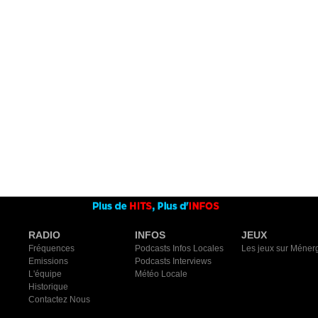
RADIO
INFOS
JEUX
Fréquences
Podcasts Infos Locales
Les jeux sur Méner
Emissions
Podcasts Interviews
L'équipe
Météo Locale
Historique
Contactez Nous