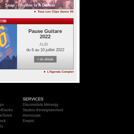
Snap - Rhythm Is A Dancer
► Tous Les Clips dance 90
TIR
Pause Guitare
2022
ALBI
du 6 au 10 juillet 2022
+ de détails
► L'Agenda Complet
SERVICES
ips
Discomobile Ménergy
/Electro
Studios d'enregistrement
e/Soleil
Horoscope
Rock
Emploi
és