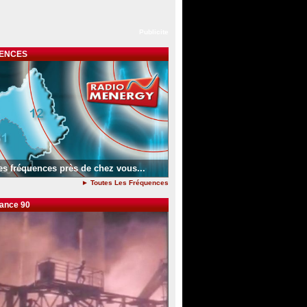
Publicite
ENCES
es fréquences près de chez vous...
► Toutes Les Fréquences
dance 90