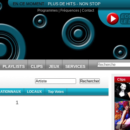
EN CE MOMENT :
PLUS DE HITS - NON STOP
Programmes
|
Fréquences
|
Contact
PLAYLISTS
CLIPS
JEUX
SERVICES
Clips
NATIONNAUX
LOCAUX
Top Votes
1