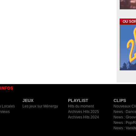
OU SOR
JEUX
PLAYLIST
CLIPS
s Locales
Les jeux sur Ménergy
Hits du moment
Nouveaux Cl
rviews
Archives Hits 2025
News : Dance
Archives Hits 2024
News : Groov
News : Pop/
News : Variét