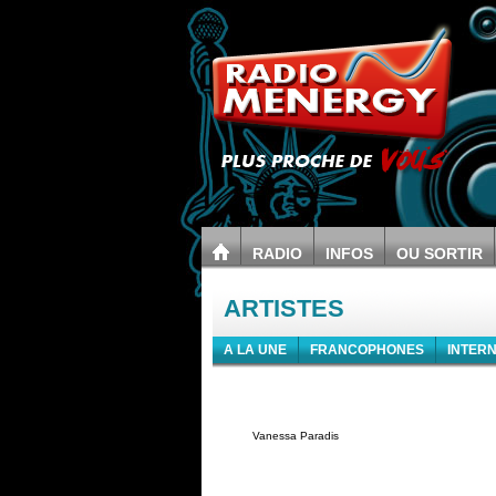
RADIO
INFOS
OU SORTIR
ARTISTES
A LA UNE
FRANCOPHONES
INTER
Vanessa Paradis