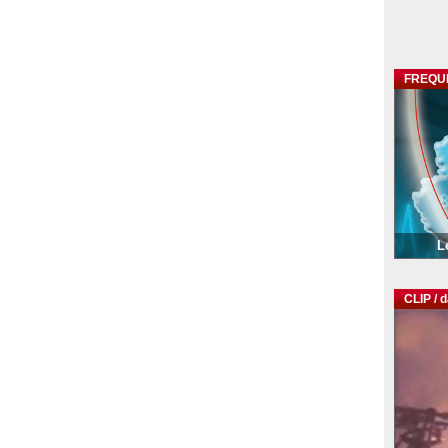
FREQU
L
CLIP / 