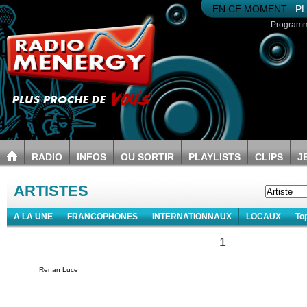
EN CE MOMENT :
PL
Program
RADIO
INFOS
OU SORTIR
PLAYLISTS
CLIPS
J
ARTISTES
A LA UNE
FRANCOPHONES
INTERNATIONNAUX
LOCAUX
To
1
Renan Luce