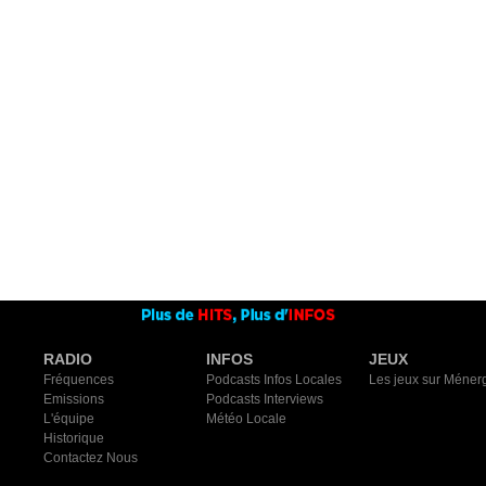
RADIO
INFOS
JEUX
Fréquences
Podcasts Infos Locales
Les jeux sur Méner
Emissions
Podcasts Interviews
L'équipe
Météo Locale
Historique
Contactez Nous