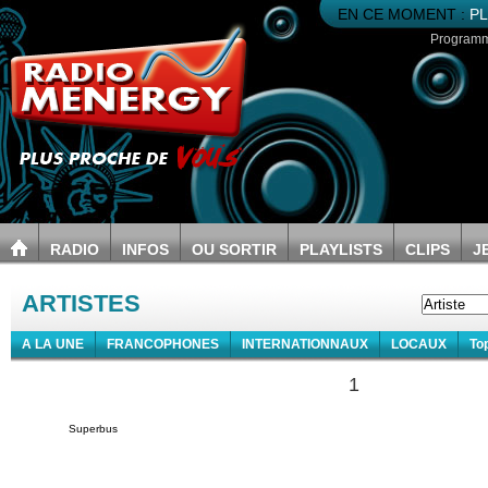
EN CE MOMENT :
PL
Program
RADIO
INFOS
OU SORTIR
PLAYLISTS
CLIPS
J
ARTISTES
A LA UNE
FRANCOPHONES
INTERNATIONNAUX
LOCAUX
To
1
Superbus