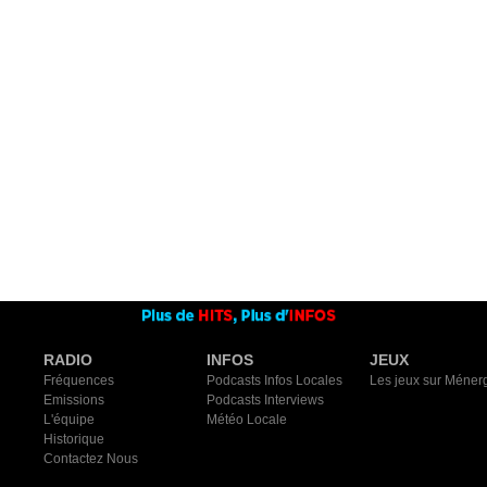
RADIO
INFOS
JEUX
Fréquences
Podcasts Infos Locales
Les jeux sur Méner
Emissions
Podcasts Interviews
L'équipe
Météo Locale
Historique
Contactez Nous