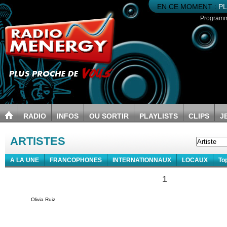
EN CE MOMENT :
PL
Program
RADIO
INFOS
OU SORTIR
PLAYLISTS
CLIPS
J
ARTISTES
A LA UNE
FRANCOPHONES
INTERNATIONNAUX
LOCAUX
To
1
Olivia Ruiz