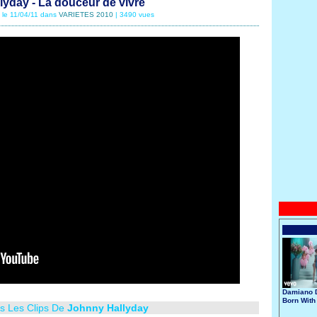
yday - La douceur de vivre
é le 11/04/11 dans
VARIETES 2010
| 3490 vues
Damiano D
Born With
us Les Clips De
Johnny Hallyday
Broken He