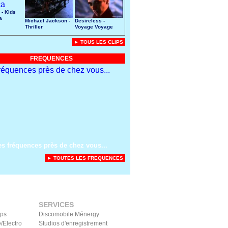
 - Kids
a
Michael Jackson -
Desireless -
Thriller
Voyage Voyage
► TOUS LES CLIPS
FREQUENCES
es fréquences près de chez vous...
► TOUTES LES FREQUENCES
SERVICES
ips
Discomobile Ménergy
/Electro
Studios d'enregistrement