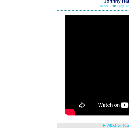
Johnny Hall
Année :
2011
| Ajout
► Afficher To