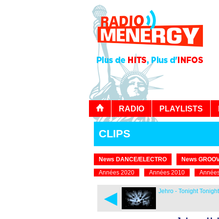
RADIO
PLAYLISTS
CLIPS
News DANCE/ELECTRO
News GROOV
Années 2020
Années 2010
Années
◄
Jehro - Tonight Tonight