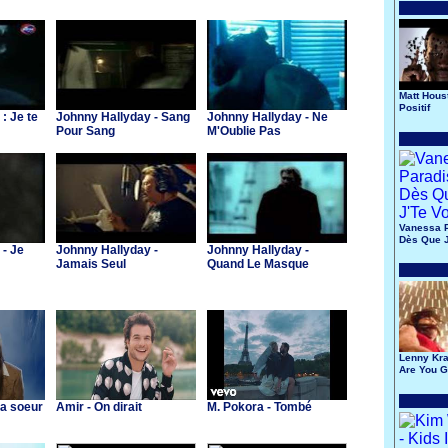
Matt Hous
Positif
: Je te
Johnny Hallyday - Sang
Johnny Hallyday - Ne
Pour Sang
M'Oublie Pas
Vanessa P
Dès Que J
 - Je
Johnny Hallyday -
Johnny Hallyday -
Jamais Seul
Quand Le Masque
Tombe
Lenny Krav
Are You 
My Way
Ma soeur
Amir - On dirait
M. Pokora - Tombé