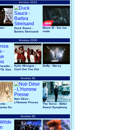
Années 2010
ton -
Black M - Sur ma
Duck Sauce -
route
Barbra Streisand
Années 2000
Kylie Minogue -
Duffy - Mercy
aradis -
Can't Get You Out
'Te Vois
Of My Head
Années 90
Noir Désir -
L'Homme Presse
itz -
The Verve - Bitter
Gonna Go
Sweet Symphony
Années 80