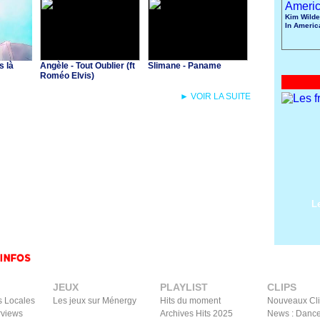
Kim Wilde
In Americ
s là
Angèle - Tout Oublier (ft
Slimane - Paname
Roméo Elvis)
► VOIR LA SUITE
L
JEUX
PLAYLIST
CLIPS
s Locales
Les jeux sur Ménergy
Hits du moment
Nouveaux Cl
rviews
Archives Hits 2025
News : Dance