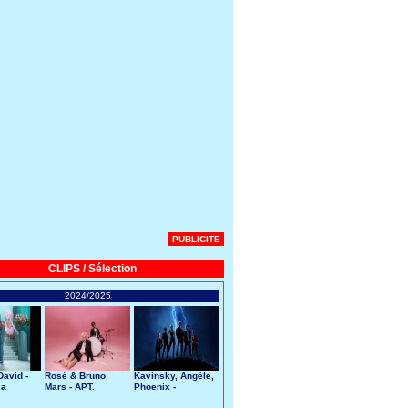
PUBLICITE
CLIPS / Sélection
2024/2025
avid -
Rosé & Bruno
Kavinsky, Angèle,
 a
Mars - APT.
Phoenix -
art
Nightcall