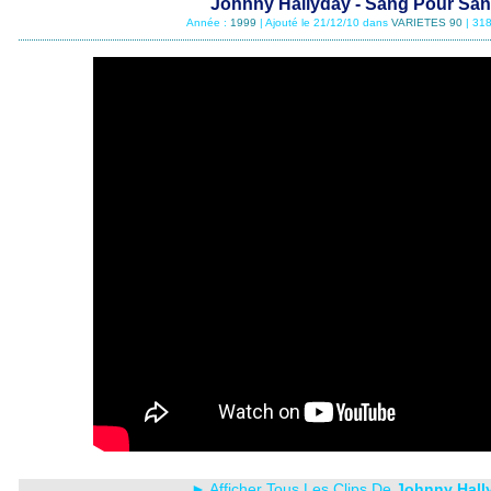
Johnny Hallyday - Sang Pour Sa
Année :
1999
| Ajouté le 21/12/10 dans
VARIETES 90
| 318
► Afficher Tous Les Clips De
Johnny Hall