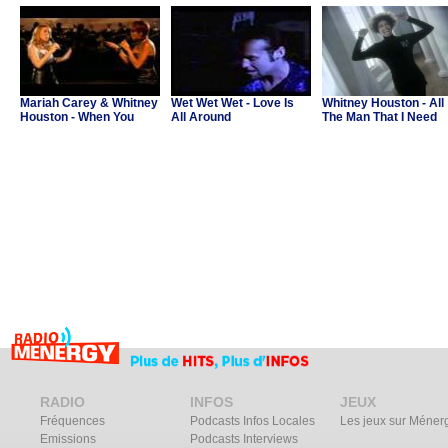
contre Cesar")
Mariah Carey & Whitney
Wet Wet Wet - Love Is
Whitney Houston - All
Houston - When You
All Around
The Man That I Need
Believe
RADIO
INFOS
JEUX
Fréquences
Podcasts Infos Locales
Les jeux sur Méner
Emissions
Podcasts Interviews