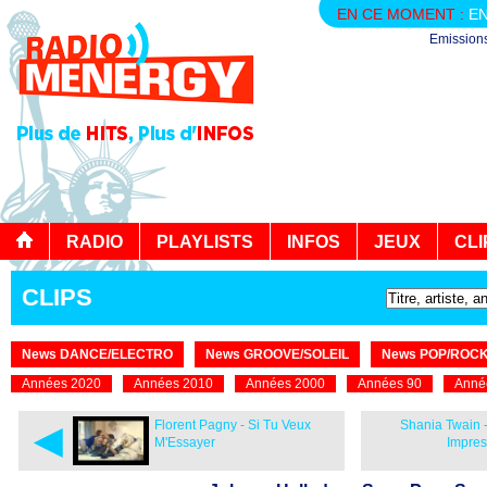
EN CE MOMENT :
EN
Emission
RADIO
PLAYLISTS
INFOS
JEUX
CLI
CLIPS
News DANCE/ELECTRO
News GROOVE/SOLEIL
News POP/ROC
Années 2020
Années 2010
Années 2000
Années 90
Anné
◄
Florent Pagny - Si Tu Veux
Shania Twain -
M'Essayer
Impre