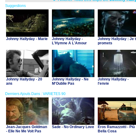
Suggestions
Johnny Hallyday - Marie
Johnny Hallyday -
Johnny Hallyday : Je 
L'Hymne A L'Amour
promets
Johnny Hallyday - 20
Johnny Hallyday - Ne
Johnny Hallyday -
ans
M'Oublie Pas
l'envie
Derniers Ajouts Dans : VARIETES 90
Jean-Jacques Goldman
Sade - No Ordinary Love
Eros Ramazzotti - Più
- Elle Ne Me Voit Pas
Bella Cosa
(B.O. "Asterix et Obelix