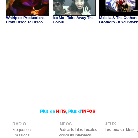
Whirlpool Productions -
Ice Mc - Take Away The
Molella & The Outhere
From Disco To Disco
Colour
Brothers - If You Wan
Party
RADIO
INFOS
JEUX
Fréquences
Podcasts Infos Locales
Les jeux sur Méner
Emissions
Podcasts Interviews