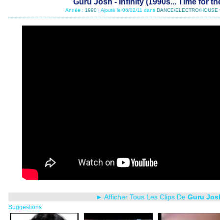
Guru Josh - Infinity (1990s... Time for t
Année :
1990
| Ajouté le 06/02/11 dans
DANCE/ELECTRO/HOUSE 
► Afficher Tous Les Clips De
Guru Jos
Suggestions