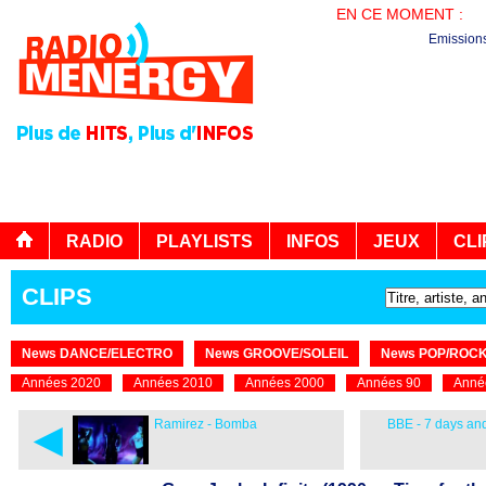
EN CE MOMENT :
PL
Emission
RADIO
PLAYLISTS
INFOS
JEUX
CLI
CLIPS
News DANCE/ELECTRO
News GROOVE/SOLEIL
News POP/ROC
Années 2020
Années 2010
Années 2000
Années 90
Anné
◄
Ramirez - Bomba
BBE - 7 days an