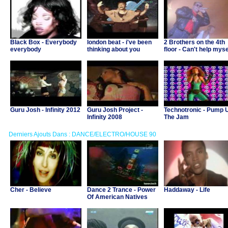
Black Box - Everybody
london beat - i've been
2 Brothers on the 4th
everybody
thinking about you
floor - Can't help myse
Guru Josh - Infinity 2012
Guru Josh Project -
Technotronic - Pump 
Infinity 2008
The Jam
Derniers Ajouts Dans : DANCE/ELECTRO/HOUSE 90
Cher - Believe
Dance 2 Trance - Power
Haddaway - Life
Of American Natives