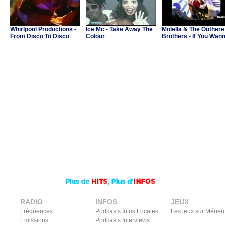
Whirlpool Productions -
Ice Mc - Take Away The
Molella & The Outhere
From Disco To Disco
Colour
Brothers - If You Wan
Party
RADIO
INFOS
JEUX
Fréquences
Podcasts Infos Locales
Les jeux sur Méner
Emissions
Podcasts Interviews