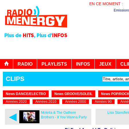
EN CE MOMENT :
AG
Emission
RADIO
PLAYLISTS
INFOS
JEUX
CLI
CLIPS
News DANCE/ELECTRO
News GROOVE/SOLEIL
News POP/ROC
Années 2020
Années 2010
Années 2000
Années 90
Anné
◄
Molella & The Outhere
Lisa Stansfie
Brothers - If You Wanna Party