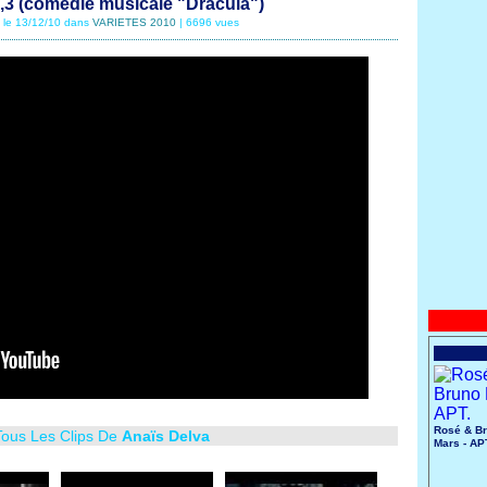
2,3 (comédie musicale "Dracula")
é le 13/12/10 dans
VARIETES 2010
| 6696 vues
Rosé & B
Tous Les Clips De
Anaïs Delva
Mars - AP