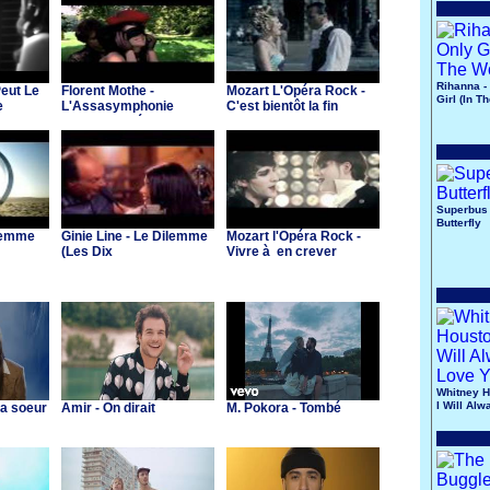
Rihanna -
Peut Le
Florent Mothe -
Mozart L'Opéra Rock -
Girl (In T
e
L'Assasymphonie
C'est bientôt la fin
a)
(Mozart l'Opéra Rock )
Superbus 
Butterfly
 Femme
Ginie Line - Le Dilemme
Mozart l'Opéra Rock -
(Les Dix
Vivre à en crever
Commandements)
Whitney H
I Will Al
Ma soeur
Amir - On dirait
M. Pokora - Tombé
You