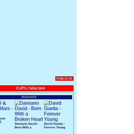
PUBLICITE
CLIPS / Sélection
2024/2025
runo
T.
Damiano David -
David Guetta -
Born With a
Forever Young
Broken Heart