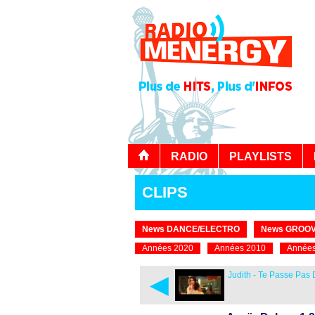
RADIO
PLAYLISTS
CLIPS
News DANCE/ELECTRO
News GROOV
Années 2020
Années 2010
Années
◄
Judith - Te Passe Pas