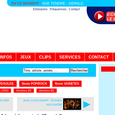
EN CE MOMENT :
AGE TENDRE - GERALD
Emissions
|
Fréquences
|
Contact
INFOS
JEUX
CLIPS
SERVICES
CONTACT
E/SOLEIL
News POP/ROCK
News VARIETES
 2000
Années 90
Années 80
►
 De Moi
Jean-Louis Aubert - Demain
sera parfait