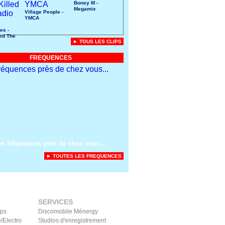
Boney M -
Megamix
Village People -
YMCA
es -
led The
► TOUS LES CLIPS
r
FREQUENCES
es fréquences près de chez vous...
► TOUTES LES FREQUENCES
SERVICES
ips
Discomobile Ménergy
/Electro
Studios d'enregistrement