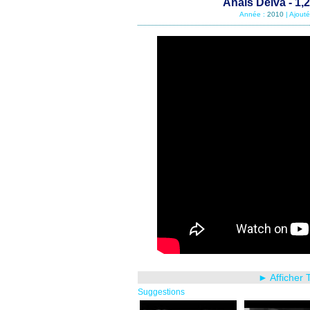
Anaïs Delva - 1,
Année :
2010
| Ajout
► Afficher 
Suggestions