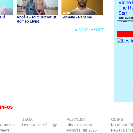
s là
Angèle - Tout Oublier (ft
Slimane - Paname
The Buggl
Roméo Elvis)
Video Kil
Radio Sta
► VOIR LA SUITE
L
JEUX
PLAYLIST
CLIPS
s Locales
Les jeux sur Ménergy
Hits du moment
Nouveaux Cl
rviews
Archives Hits 2025
News : Dance