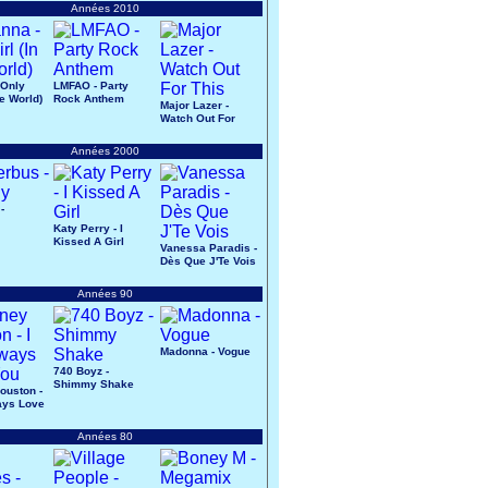
Années 2010
 Only
LMFAO - Party
he World)
Rock Anthem
Major Lazer -
Watch Out For
This
Années 2000
-
Katy Perry - I
Kissed A Girl
Vanessa Paradis -
Dès Que J'Te Vois
Années 90
Madonna - Vogue
740 Boyz -
Shimmy Shake
ouston -
ways Love
Années 80