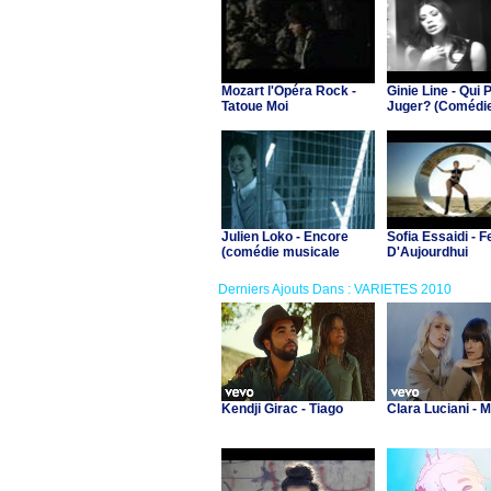
Mozart l'Opéra Rock -
Ginie Line - Qui 
Tatoue Moi
Juger? (Comédi
musicale Dracul
Julien Loko - Encore
Sofia Essaidi -
(comédie musicale
D'Aujourdhui
"Dracula")
Derniers Ajouts Dans : VARIETES 2010
Kendji Girac - Tiago
Clara Luciani - 