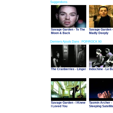
Suggestions
Savage Garden - To The
Savage Garden -
Moon & Back
Madly Deeply
Derniers Ajouts Dans : POP/ROCK 90
The Cranberries - Linger
Indochine - Le B
Savage Garden - I Knew
Tasmin Archer -
I Loved You
Sleeping Satellit