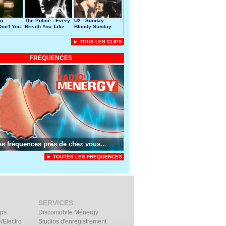
n
The Police - Every
U2 - Sunday
Don't You
Breath You Take
Bloody Sunday
► TOUS LES CLIPS
FREQUENCES
es fréquences près de chez vous...
► TOUTES LES FREQUENCES
SERVICES
ips
Discomobile Ménergy
/Electro
Studios d'enregistrement