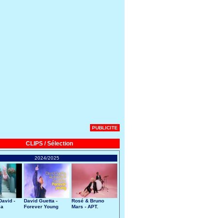
PUBLICITE
CLIPS / Sélection
2024/2025
avid -
David Guetta -
Rosé & Bruno
 a
Forever Young
Mars - APT.
art