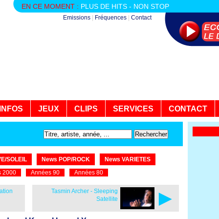
EN CE MOMENT :
PLUS DE HITS - NON STOP
Emissions
|
Fréquences
|
Contact
INFOS
JEUX
CLIPS
SERVICES
CONTACT
E/SOLEIL
News POP/ROCK
News VARIETES
 2000
Années 90
Années 80
►
ation
Tasmin Archer - Sleeping
Satellite