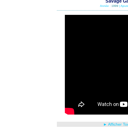
Savage Ga
Année :
1999
| Ajou
► Afficher To