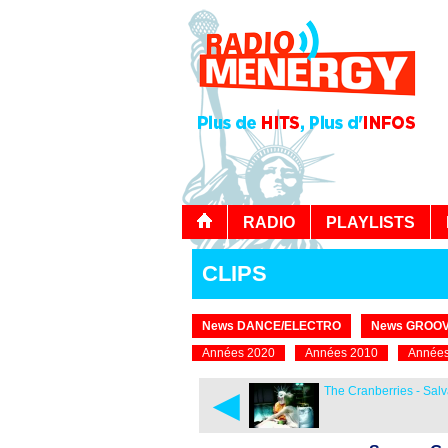
RADIO
PLAYLISTS
CLIPS
News DANCE/ELECTRO
News GROOV
Années 2020
Années 2010
Années
◄
The Cranberries - Salv