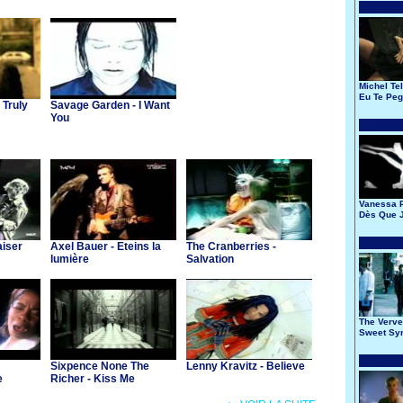
Michel Tel
Eu Te Pe
 Truly
Savage Garden - I Want
You
Vanessa P
Dès Que J
aiser
Axel Bauer - Eteins la
The Cranberries -
lumière
Salvation
The Verve 
Sweet Sy
Sixpence None The
Lenny Kravitz - Believe
e
Richer - Kiss Me