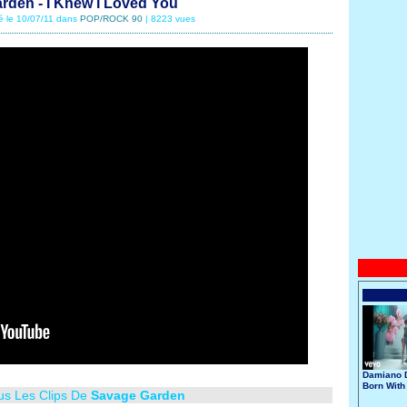
rden - I Knew I Loved You
té le 10/07/11 dans
POP/ROCK 90
| 8223 vues
Damiano D
Born With
us Les Clips De
Savage Garden
Broken He