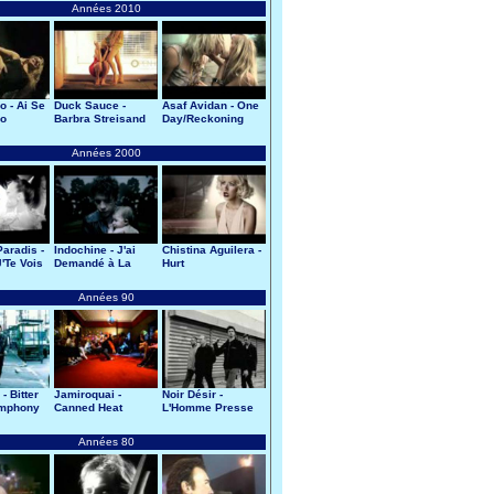
Années 2010
o - Ai Se
Duck Sauce -
Asaf Avidan - One
go
Barbra Streisand
Day/Reckoning
Song
Années 2000
aradis -
Indochine - J'ai
Chistina Aguilera -
'Te Vois
Demandé à La
Hurt
Lune
Années 90
- Bitter
Jamiroquai -
Noir Désir -
mphony
Canned Heat
L'Homme Presse
Années 80