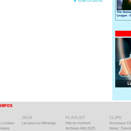
► VOIR LA SUITE
The Huma
League - 
Want Me
L
JEUX
PLAYLIST
CLIPS
s Locales
Les jeux sur Ménergy
Hits du moment
Nouveaux Cl
rviews
Archives Hits 2025
News : Dance