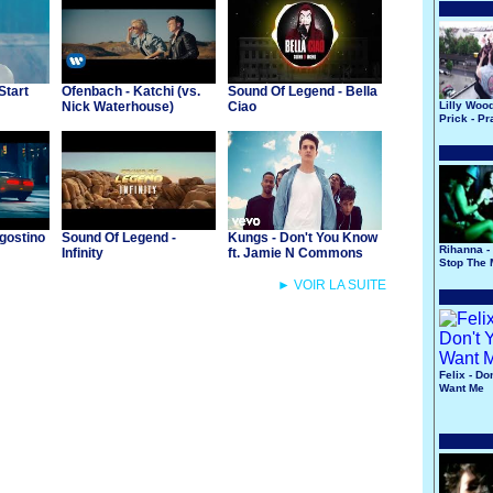
Start
Ofenbach - Katchi (vs.
Sound Of Legend - Bella
Nick Waterhouse)
Ciao
Lilly Woo
Prick - Pr
gostino
Sound Of Legend -
Kungs - Don't You Know
Rihanna - 
Infinity
ft. Jamie N Commons
Stop The 
► VOIR LA SUITE
Felix - Do
Want Me