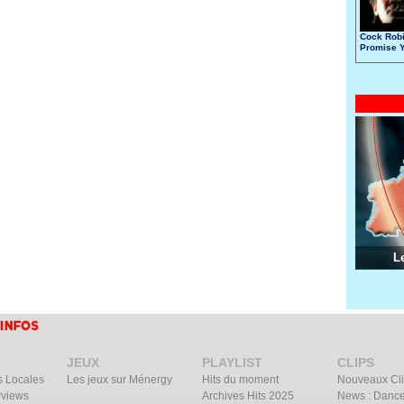
Cock Robi
Promise 
Made
L
JEUX
PLAYLIST
CLIPS
s Locales
Les jeux sur Ménergy
Hits du moment
Nouveaux Cl
rviews
Archives Hits 2025
News : Dance