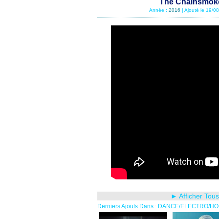
The Chainsmoker
Année :
2016
| Ajouté le 19/0
► Afficher Tou
Derniers Ajouts Dans : DANCE/ELECTRO/H