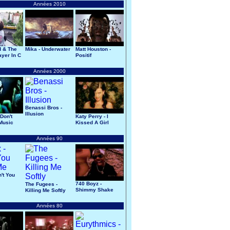
Années 2010
d & The
Mika - Underwater
Matt Houston -
ayer In C
Positif
Années 2000
Benassi Bros -
Illusion
Don't
Katy Perry - I
Music
Kissed A Girl
Années 90
n't You
740 Boyz -
The Fugees -
Shimmy Shake
Killing Me Softly
Années 80