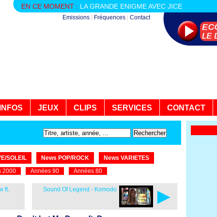
EN CE MOMENT :
LA GRANDE ENIGME AVEC JICE
Emissions
|
Fréquences
|
Contact
INFOS
JEUX
CLIPS
SERVICES
CONTACT
E/SOLEIL
News POP/ROCK
News VARIETES
 2000
Années 90
Années 80
►
 ft.
Sound Of Legend - Komodo