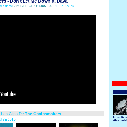
s - Don't Let Me Down ft. Daya
8/16 dans
DANCE/ELECTRO/HOUSE 2010
| 13718 vues
s Les Clips De
The Chainsmokers
Lady Gaga
OUSE 2010
Abracada