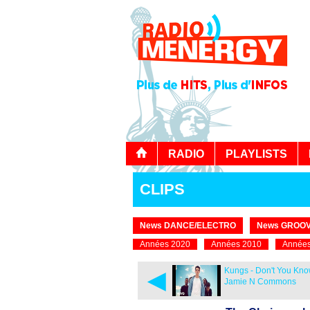
RADIO
PLAYLISTS
CLIPS
News DANCE/ELECTRO
News GROOV
Années 2020
Années 2010
Années
◄
Kungs - Don't You Know
Jamie N Commons