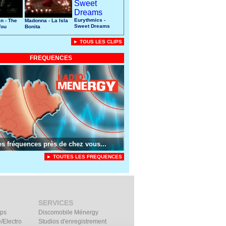
Eurythmics -
n - The
Madonna - La Isla
Sweet Dreams
You
Bonita
► TOUS LES CLIPS
FREQUENCES
es fréquences près de chez vous...
► TOUTES LES FREQUENCES
SERVICES
ips
Discomobile Ménergy
/Electro
Studios d'enregistrement