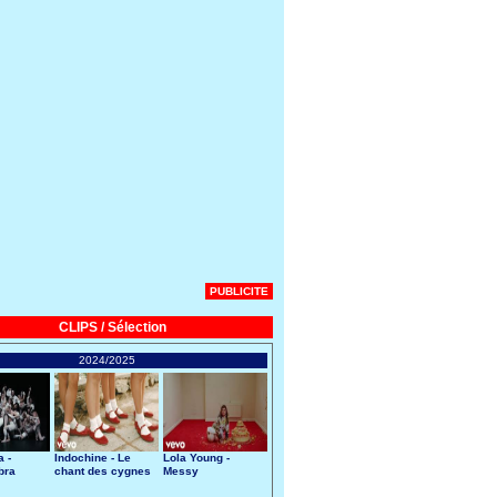
PUBLICITE
CLIPS / Sélection
2024/2025
 -
Indochine - Le
Lola Young -
bra
chant des cygnes
Messy