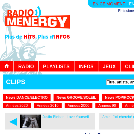
EN CE MOMENT :
EN
Emission
RADIO
PLAYLISTS
INFOS
JEUX
CLI
CLIPS
News DANCE/ELECTRO
News GROOVE/SOLEIL
News POP/ROC
Années 2020
Années 2010
Années 2000
Années 90
Anné
◄
Justin Bieber - Love Yourself
Amir - J'ai cherché