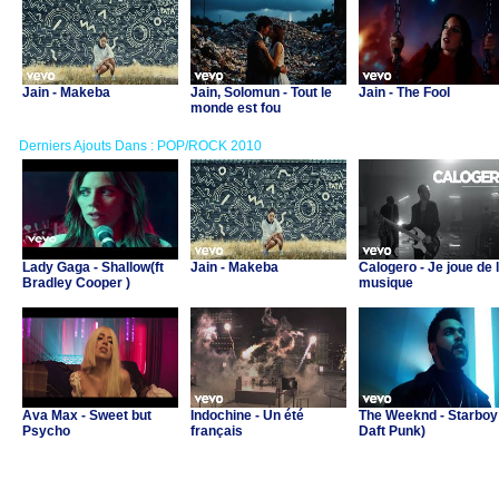
Jain - Makeba
Jain, Solomun - Tout le
Jain - The Fool
monde est fou
Derniers Ajouts Dans : POP/ROCK 2010
Lady Gaga - Shallow(ft
Jain - Makeba
Calogero - Je joue de 
Bradley Cooper )
musique
Ava Max - Sweet but
Indochine - Un été
The Weeknd - Starboy 
Psycho
français
Daft Punk)