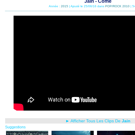
Jain - Come
Année :
2015
| Ajouté le 25/06/16 dans
POP/ROCK 2010
| 5
► Afficher Tous Les Clips De
Jain
Suggestions