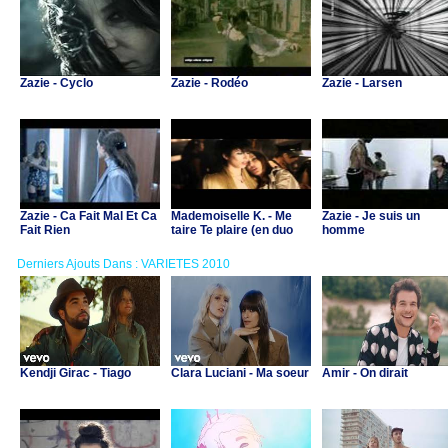
Zazie - Cyclo
Zazie - Rodéo
Zazie - Larsen
Zazie - Ca Fait Mal Et Ca
Mademoiselle K. - Me
Zazie - Je suis un
Fait Rien
taire Te plaire (en duo
homme
avec Zazie)
Derniers Ajouts Dans : VARIETES 2010
Kendji Girac - Tiago
Clara Luciani - Ma soeur
Amir - On dirait