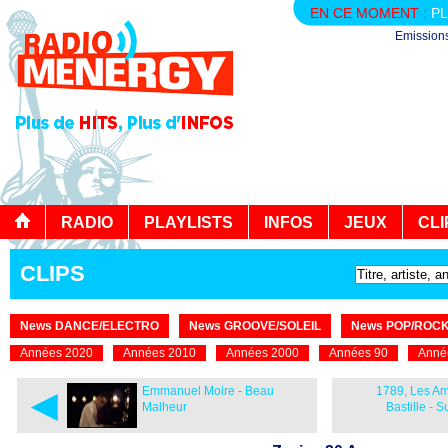
EN CE MOMENT :
PL
Emission
RADIO
PLAYLISTS
INFOS
JEUX
CLI
CLIPS
News DANCE/ELECTRO
News GROOVE/SOLEIL
News POP/ROC
Années 2020
Années 2010
Années 2000
Années 90
Anné
◄
Emmanuel Moire - Beau
1789, Les Am
Malheur
Bastille - 