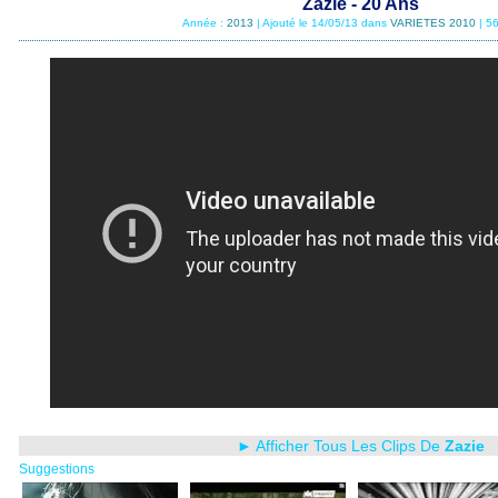
Zazie - 20 Ans
Année :
2013
| Ajouté le 14/05/13 dans
VARIETES 2010
| 5
► Afficher Tous Les Clips De
Zazie
Suggestions