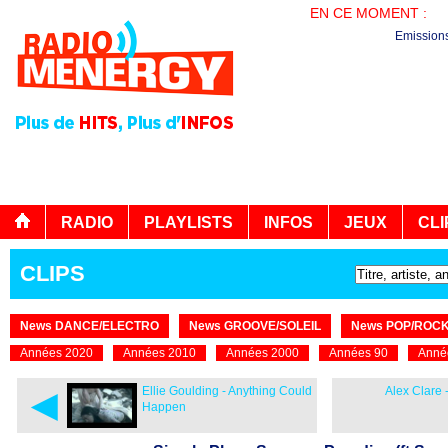
EN CE MOMENT :
LA
Emission
RADIO
PLAYLISTS
INFOS
JEUX
CLI
CLIPS
News DANCE/ELECTRO
News GROOVE/SOLEIL
News POP/ROC
Années 2020
Années 2010
Années 2000
Années 90
Anné
◄
Ellie Goulding - Anything Could
Alex Clare 
Happen