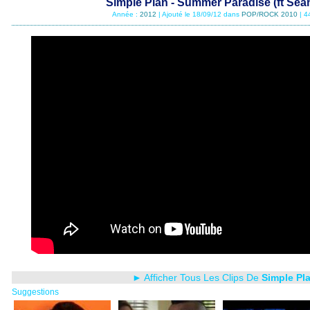
Simple Plan - Summer Paradise (ft Sea
Année :
2012
| Ajouté le 18/09/12 dans
POP/ROCK 2010
| 4
► Afficher Tous Les Clips De
Simple Pl
Suggestions