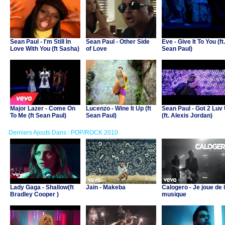
Sean Paul - I'm Still In
Sean Paul - Other Side
Eve - Give It To You (ft.
Love With You (ft Sasha)
of Love
Sean Paul)
Major Lazer - Come On
Lucenzo - Wine It Up (ft
Sean Paul - Got 2 Luv
To Me (ft Sean Paul)
Sean Paul)
(ft. Alexis Jordan)
Derniers Ajouts Dans : POP/ROCK 2010
Lady Gaga - Shallow(ft
Jain - Makeba
Calogero - Je joue de 
Bradley Cooper )
musique