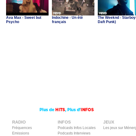
Ava Max - Sweet but
Indochine - Un été
The Weeknd - Starboy 
Psycho
français
Daft Punk)
RADIO
INFOS
JEUX
Fréquences
Podcasts Infos Locales
Les jeux sur Méner
Emissions
Podcasts Interviews