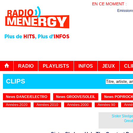
EN CE MOMENT :
LE
Emission
RADIO
PLAYLISTS
INFOS
JEUX
CLI
CLIPS
News DANCE/ELECTRO
News GROOVE/SOLEIL
News POP/ROC
Années 2020
Années 2010
Années 2000
Années 90
Anné
Sister Sledge
Great