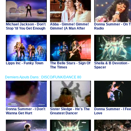
Michael Jackson - Don't
Abba - Gimme! Gimme!
Donna Summer - On T
Stop 'til You Get Enough
Gimme! (A Man After
Radio
Midnight)
Lipps Inc - Funky Town
The Belle Stars - Sign Of
Sheila & B Devotion -
The Times
Spacer
Derniers Ajouts Dans : DISCO/FUNK/DANCE 80
Donna Summer - I Don't
Sister Sledge - He's The
Donna Summer - I Fee
Wanna Get Hurt
Greatest Dancer
Love