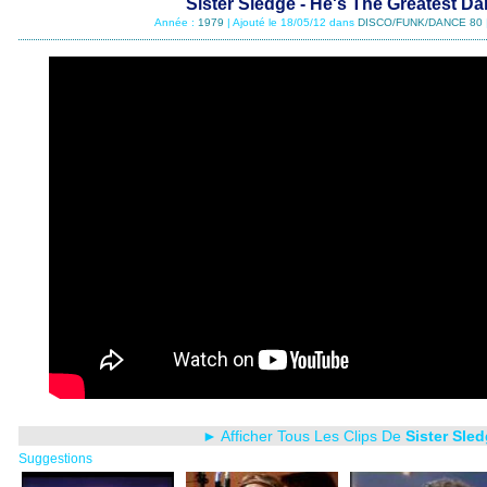
Sister Sledge - He's The Greatest Da
Année :
1979
| Ajouté le 18/05/12 dans
DISCO/FUNK/DANCE 80
► Afficher Tous Les Clips De
Sister Sle
Suggestions