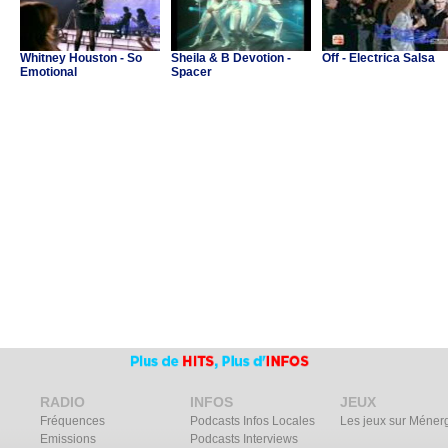
Whitney Houston - So
Sheila & B Devotion -
Off - Electrica Salsa
Emotional
Spacer
RADIO
INFOS
JEUX
Fréquences
Podcasts Infos Locales
Les jeux sur Méner
Emissions
Podcasts Interviews