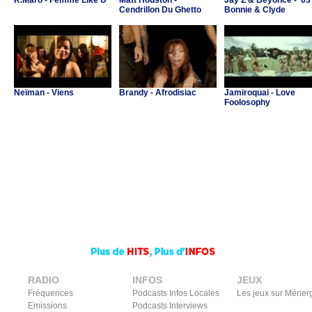
K.Maro - Femme Like U
Matt Houston -
Jay Z & Beyoncé - '03
Cendrillon Du Ghetto
Bonnie & Clyde
Neïman - Viens
Brandy - Afrodisiac
Jamiroquai - Love
Foolosophy
RADIO
INFOS
JEUX
Fréquences
Podcasts Infos Locales
Les jeux sur Méner
Emissions
Podcasts Interviews