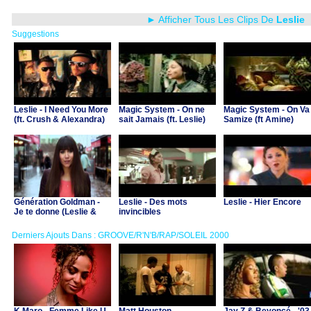
► Afficher Tous Les Clips De
Leslie
Suggestions
Leslie - I Need You More
Magic System - On ne
Magic System - On Va
(ft. Crush & Alexandra)
sait Jamais (ft. Leslie)
Samize (ft Amine)
Génération Goldman -
Leslie - Des mots
Leslie - Hier Encore
Je te donne (Leslie &
invincibles
Ivyrise)
Derniers Ajouts Dans : GROOVE/R'N'B/RAP/SOLEIL 2000