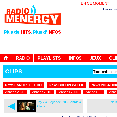
EN CE MOMENT :
PL
Emission
RADIO
PLAYLISTS
INFOS
JEUX
CLI
CLIPS
News DANCE/ELECTRO
News GROOVE/SOLEIL
News POP/ROC
Années 2020
Années 2010
Années 2000
Années 90
Anné
◄
Jay Z & Beyoncé - '03 Bonnie &
Neïm
Clyde