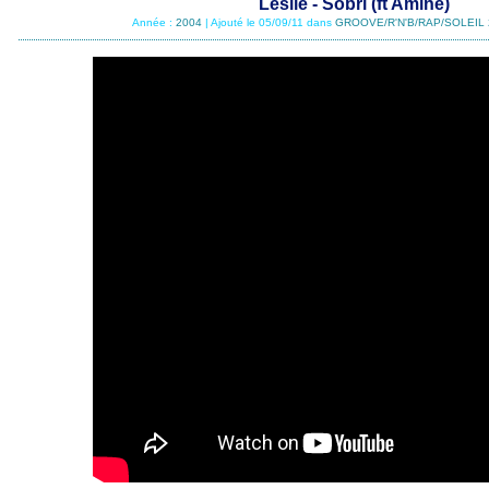
Leslie - Sobri (ft Amine)
Année :
2004
| Ajouté le 05/09/11 dans
GROOVE/R'N'B/RAP/SOLEIL 