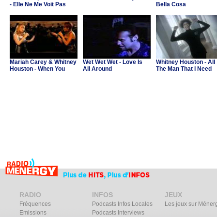
- Elle Ne Me Voit Pas
Bella Cosa
(B.O. "Asterix et Obelix
contre Cesar")
Mariah Carey & Whitney
Wet Wet Wet - Love Is
Whitney Houston - All
Houston - When You
All Around
The Man That I Need
Believe
RADIO
INFOS
JEUX
Fréquences
Podcasts Infos Locales
Les jeux sur Méner
Emissions
Podcasts Interviews