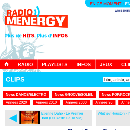
EN CE MOMENT :
EN
Emission
RADIO
PLAYLISTS
INFOS
JEUX
CLI
CLIPS
News DANCE/ELECTRO
News GROOVE/SOLEIL
News POP/ROC
Années 2020
Années 2010
Années 2000
Années 90
Anné
◄
Etienne Daho - Le Premier
Whitney Houston - I 
Jour (Du Reste De Ta Vie)