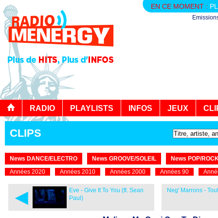
EN CE MOMENT :
PL
Emission
RADIO
PLAYLISTS
INFOS
JEUX
CLI
CLIPS
News DANCE/ELECTRO
News GROOVE/SOLEIL
News POP/ROC
Années 2020
Années 2010
Années 2000
Années 90
Anné
◄
Eve - Give It To You (ft. Sean
Neg' Marrons - To
Paul)