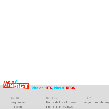
RADIO
INFOS
JEUX
Fréquences
Podcasts Infos Locales
Les jeux sur Méner
Emissions
Podcasts Interviews