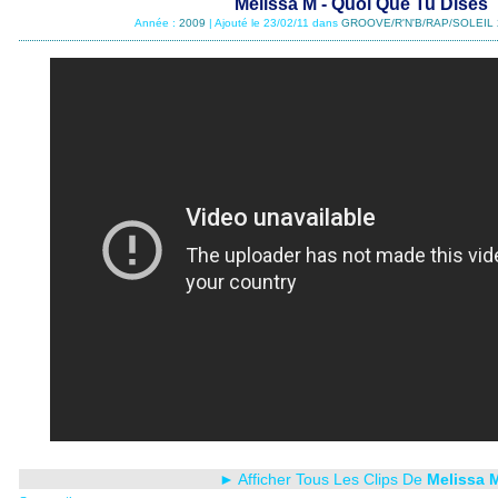
Melissa M - Quoi Que Tu Dises
Année :
2009
| Ajouté le 23/02/11 dans
GROOVE/R'N'B/RAP/SOLEIL 
► Afficher Tous Les Clips De
Melissa 