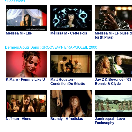
Suggestions
Mélissa M - Elle
Mélissa M - Cette Fois
Melissa M - Le blues 
toi (ft Pras)
Derniers Ajouts Dans : GROOVE/R'N'B/RAP/SOLEIL 2000
K.Maro - Femme Like U
Matt Houston -
Jay Z & Beyoncé - '03
Cendrillon Du Ghetto
Bonnie & Clyde
Neïman - Viens
Brandy - Afrodisiac
Jamiroquai - Love
Foolosophy