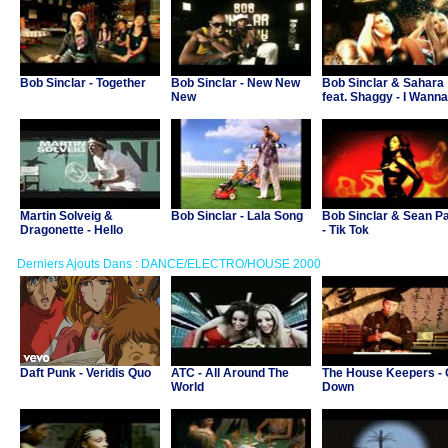
Bob Sinclar - Together
Bob Sinclar - New New
Bob Sinclar & Sahara
New
feat. Shaggy - I Wanna
Martin Solveig &
Bob Sinclar - Lala Song
Bob Sinclar & Sean Pa
Dragonette - Hello
- Tik Tok
Derniers Ajouts Dans : DANCE/ELECTRO/HOUSE 2000
Daft Punk - Veridis Quo
ATC - All Around The
The House Keepers -
World
Down