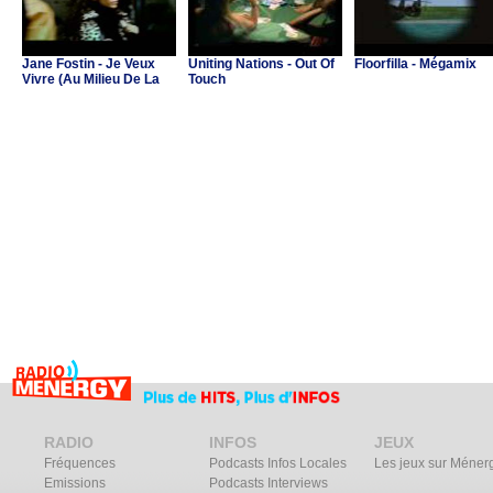
Jane Fostin - Je Veux
Uniting Nations - Out Of
Floorfilla - Mégamix
Vivre (Au Milieu De La
Touch
Musique)
RADIO
INFOS
JEUX
Fréquences
Podcasts Infos Locales
Les jeux sur Méner
Emissions
Podcasts Interviews