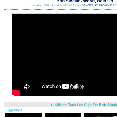
Bob Sinclar - World, Hold On
Année :
2006
| Ajouté le 09/01/10 dans
DANCE/ELECTRO/HOUSE 2
► Afficher Tous Les Clips De
Bob Sincl
Suggestions