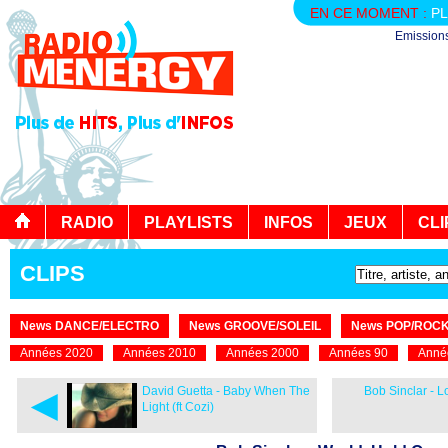
EN CE MOMENT :
PL
Emission
RADIO
PLAYLISTS
INFOS
JEUX
CLI
CLIPS
News DANCE/ELECTRO
News GROOVE/SOLEIL
News POP/ROC
Années 2020
Années 2010
Années 2000
Années 90
Anné
◄
David Guetta - Baby When The
Bob Sinclar - 
Light (ft Cozi)