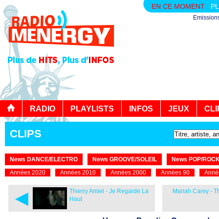
EN CE MOMENT :
PL
Emission
RADIO
PLAYLISTS
INFOS
JEUX
CLI
CLIPS
News DANCE/ELECTRO
News GROOVE/SOLEIL
News POP/ROC
Années 2020
Années 2010
Années 2000
Années 90
Anné
◄
Thierry Amiel - Je Regarde La
Mariah Carey - T
Haut