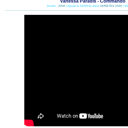
Vanessa Paradis - Commando
Année :
2000
| Ajouté le 01/05/11 dans
VARIETES 2000
| 4