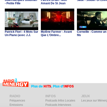
Jean-Jacques Goldman
Patrick Bruel - Mon
Sade - Soldier Of Love
- Petite Fille
Amant De St Jean
Patrick Fiori - 4 Mots Sur
Mylène Farmer - Avant
Corneille - Comme un
Un Piano (avec J.J.
Que L'Ombre...
fils
Goldman & C.Ricol)
RADIO
INFOS
JEUX
Fréquences
Podcasts Infos Locales
Les jeux sur Méner
Emissions
Podcasts Interviews