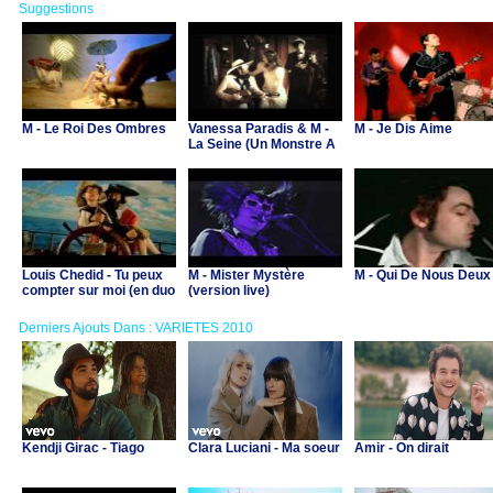
Suggestions
M - Le Roi Des Ombres
Vanessa Paradis & M -
M - Je Dis Aime
La Seine (Un Monstre A
Paris, clip officiel)
Louis Chedid - Tu peux
M - Mister Mystère
M - Qui De Nous Deux
compter sur moi (en duo
(version live)
avec Matthieu Chedid)
Derniers Ajouts Dans : VARIETES 2010
Kendji Girac - Tiago
Clara Luciani - Ma soeur
Amir - On dirait