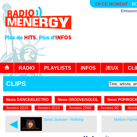
EN CE MOMENT :
B
Emission
RADIO
PLAYLISTS
INFOS
JEUX
CLI
CLIPS
News DANCE/ELECTRO
News GROOVE/SOLEIL
News POP/ROC
Années 2020
Années 2010
Années 2000
Années 90
Anné
◄
Janet Jackson - Nothing
Mylène Farme