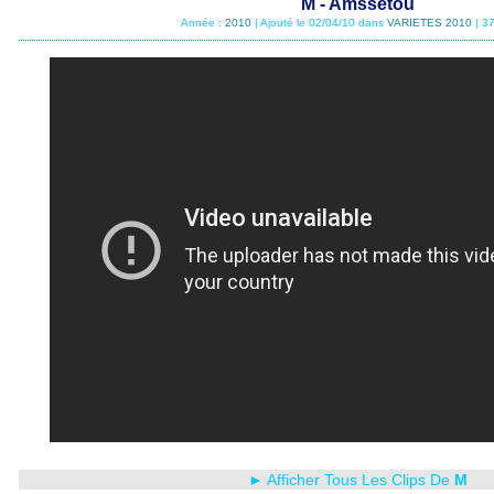
M - Amssétou
Année :
2010
| Ajouté le 02/04/10 dans
VARIETES 2010
| 3
► Afficher Tous Les Clips De
M