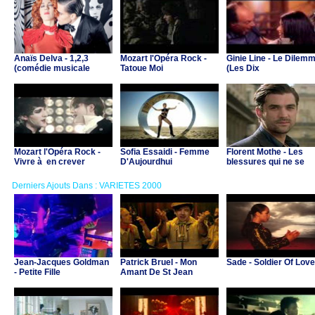
Anaïs Delva - 1,2,3
Mozart l'Opéra Rock -
Ginie Line - Le Dilem
(comédie musicale
Tatoue Moi
(Les Dix
"Dracula")
Commandements)
Mozart l'Opéra Rock -
Sofia Essaidi - Femme
Florent Mothe - Les
Vivre à en crever
D'Aujourdhui
blessures qui ne se
voient pas
Derniers Ajouts Dans : VARIETES 2000
Jean-Jacques Goldman
Patrick Bruel - Mon
Sade - Soldier Of Love
- Petite Fille
Amant De St Jean