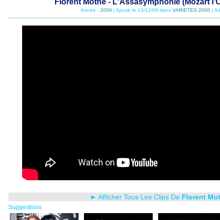
Florent Mothe - L'Assasymphonie (Mozart l'
Année :
2009
| Ajouté le 13/12/09 dans
VARIETES 2000
| 8
► Afficher Tous Les Clips De
Florent Mo
Suggestions