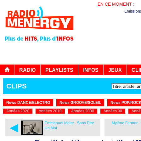
EN CE MOMENT :
PL
Emission
RADIO
PLAYLISTS
INFOS
JEUX
CLI
CLIPS
News DANCE/ELECTRO
News GROOVE/SOLEIL
News POP/ROC
Années 2020
Années 2010
Années 2000
Années 90
Anné
◄
Emmanuel Moire - Sans Dire
Mylène Farmer -
Un Mot