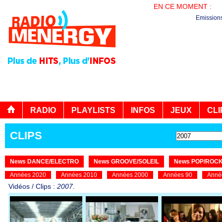
EN CE MOMENT :
PL
Emission
RADIO
PLAYLISTS
INFOS
JEUX
CLI
CLIPS
News DANCE/ELECTRO
News GROOVE/SOLEIL
News POP/ROC
Années 2020
Années 2010
Années 2000
Années 90
Anné
Vidéos / Clips :
2007
.