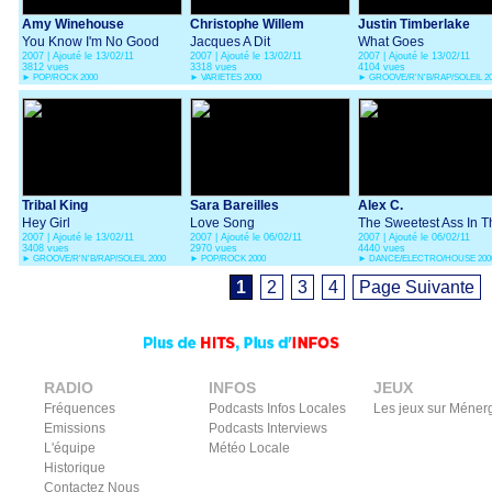
Amy Winehouse
Christophe Willem
Justin Timberlake
You Know I'm No Good
Jacques A Dit
What Goes
2007 | Ajouté le 13/02/11
2007 | Ajouté le 13/02/11
2007 | Ajouté le 13/02/11
Around...Comes Arou
3812 vues
3318 vues
4104 vues
►
POP/ROCK 2000
►
VARIETES 2000
►
GROOVE/R'N'B/RAP/SOLEIL 2
Tribal King
Sara Bareilles
Alex C.
Hey Girl
Love Song
The Sweetest Ass In T
2007 | Ajouté le 13/02/11
2007 | Ajouté le 06/02/11
2007 | Ajouté le 06/02/11
World
3408 vues
2970 vues
4440 vues
►
GROOVE/R'N'B/RAP/SOLEIL 2000
►
POP/ROCK 2000
►
DANCE/ELECTRO/HOUSE 200
1
2
3
4
Page Suivante
RADIO
INFOS
JEUX
Fréquences
Podcasts Infos Locales
Les jeux sur Méner
Emissions
Podcasts Interviews
L'équipe
Météo Locale
Historique
Contactez Nous