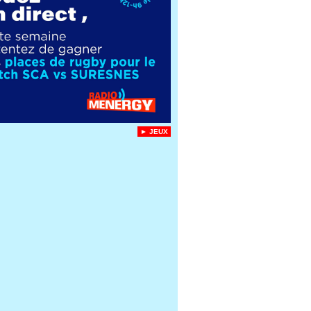
► JEUX