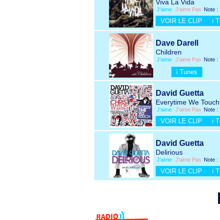
Viva La Vida
J'aime
J'aime Pas
Note :
VOIR LE CLIP
i 
Dave Darell
Children
J'aime
J'aime Pas
Note :
i Tunes
David Guetta
Everytime We Touch
J'aime
J'aime Pas
Note :
VOIR LE CLIP
i 
David Guetta
Delirious
J'aime
J'aime Pas
Note :
VOIR LE CLIP
i 