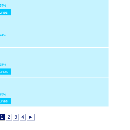
74%
Tunes
74%
75%
Tunes
78%
Tunes
1
2
3
4
►