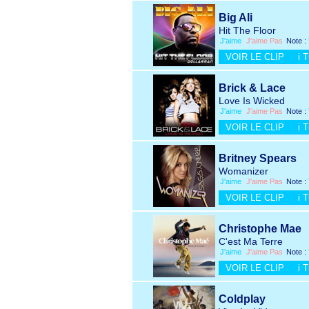
Big Ali
Hit The Floor
J'aime
J'aime Pas
Note :
VOIR LE CLIP
i 
Brick & Lace
Love Is Wicked
J'aime
J'aime Pas
Note :
VOIR LE CLIP
i 
Britney Spears
Womanizer
J'aime
J'aime Pas
Note :
VOIR LE CLIP
i 
Christophe Mae
C'est Ma Terre
J'aime
J'aime Pas
Note :
VOIR LE CLIP
i 
Coldplay