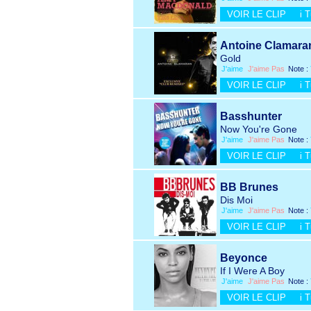
VOIR LE CLIP
i 
Antoine Clamara
Gold
J'aime
J'aime Pas
Note :
VOIR LE CLIP
i 
Basshunter
Now You're Gone
J'aime
J'aime Pas
Note :
VOIR LE CLIP
i 
BB Brunes
Dis Moi
J'aime
J'aime Pas
Note :
VOIR LE CLIP
i 
Beyonce
If I Were A Boy
J'aime
J'aime Pas
Note :
VOIR LE CLIP
i 