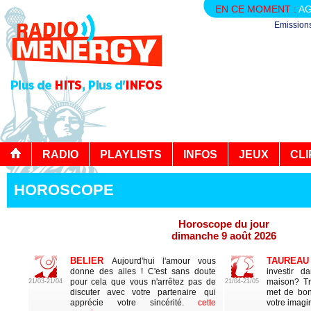
EN CE MOMENT :
AG
Emission
RADIO
PLAYLISTS
INFOS
JEUX
CLI
HOROSCOPE