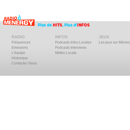
RADIO
INFOS
JEUX
Fréquences
Podcasts Infos Locales
Les jeux sur Méner
Emissions
Podcasts Interviews
L'équipe
Météo Locale
Historique
Contactez Nous