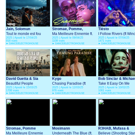
Jain, Solomun
Stromae, Pomme,
Tiësto
Tout le monde est fou
Coldplay
Ma Meilleure Ennemie ft.
I Follow Rivers (ft Wi
2025 | Ajouté le 17/04/25
2025 | Ajouté le 09/04/25
2025 | Ajouté le 07/04/25
Coldplay (from Arcane)
Oak)
916 vues
1108 vues
1471 vues
►
DANCE/ELECTRO/HOUSE
►
DANCE/ELECTRO/HOUSE
►
DANCE/ELECTRO/HOUSE
David Guetta & Sia
Kygo
Bob Sinclar & Michae
Beautiful People
Chasing Paradise (ft
Ekow
Take It Easy On Me
2025 | Ajouté le 15/03/25
2025 | Ajouté le 12/03/25
2025 | Ajouté le 10/02/25
OneRepublic)
1706 vues
976 vues
1061 vues
►
DANCE/ELECTRO/HOUSE
►
DANCE/ELECTRO/HOUSE
►
DANCE/ELECTRO/HOUSE
Stromae, Pomme
Mosimann
R3HAB, Mufasa &
Ma Meilleure Ennemie
Underneath The Blue (ft.
Hypeman, RANI
Believe (Shooting Star