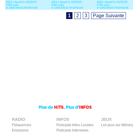
2024 | Ajouté le 02/02/25
2024 | Ajouté le 01/02/25
2024 | Ajouté le 31/01/25
Joe Cleere)
1764 vues
1052 vues
1759 vues
►
DANCE/ELECTRO/HOUSE
►
DANCE/ELECTRO/HOUSE
►
DANCE/ELECTRO/HOUSE
1
2
3
Page Suivante
RADIO
INFOS
JEUX
Fréquences
Podcasts Infos Locales
Les jeux sur Méner
Emissions
Podcasts Interviews