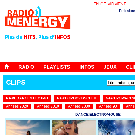
EN CE MOMENT :
AG
Emission
RADIO
PLAYLISTS
INFOS
JEUX
CLI
CLIPS
News DANCE/ELECTRO
News GROOVE/SOLEIL
News POP/ROC
Années 2020
Années 2010
Années 2000
Années 90
Anné
DANCE/ELECTRO/HOUSE