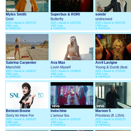
Myles Smith
Superbus & RORI
sombr
Gold
Butterfly
undressed
2025 | Ajouté le 29/07/25
2025 | Ajouté le 12/07/25
2025 | Ajouté le 05/07/25
1661 vues
1587 vues
1766 vues
►
POP/ROCK
►
POP/ROCK
►
POP/ROCK
Sabrina Carpenter
Ava Max
Avril Lavigne
Manchild
Lovin Myself
Young & Dumb (feat.
2025 | Ajouté le 13/06/25
2025 | Ajouté le 12/06/25
2025 | Ajouté le 27/05/25
Simple Plan)
1882 vues
1980 vues
1973 vues
►
POP/ROCK
►
POP/ROCK
►
POP/ROCK
Benson Boone
Indochine
Maroon 5
Sorry Im Here For
L'amour fou
Priceless (ft. LISA)
2025 | Ajouté le 19/05/25
2025 | Ajouté le 11/05/25
2025 | Ajouté le 05/05/25
Someone Else
1488 vues
1454 vues
1078 vues
►
POP/ROCK
►
POP/ROCK
►
POP/ROCK