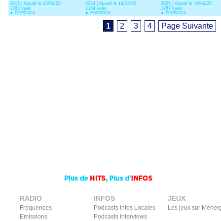
2015 | Ajouté le 03/03/25
2024 | Ajouté le 19/02/25
2025 | Ajouté le 10/02/25
1763 vues
2164 vues
1767 vues
►
POP/ROCK
►
POP/ROCK
►
POP/ROCK
1
2
3
4
Page Suivante
RADIO
INFOS
JEUX
Fréquences
Podcasts Infos Locales
Les jeux sur Méner
Emissions
Podcasts Interviews