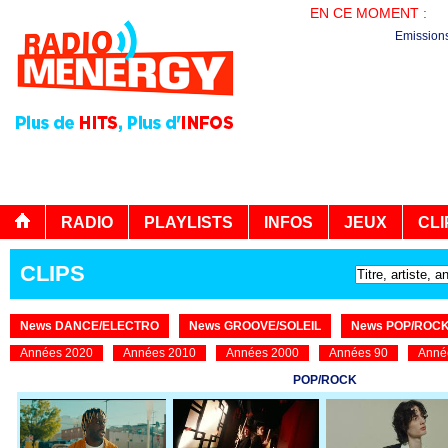
EN CE MOMENT :
PL
Emission
RADIO
PLAYLISTS
INFOS
JEUX
CLI
CLIPS
News DANCE/ELECTRO
News GROOVE/SOLEIL
News POP/ROC
Années 2020
Années 2010
Années 2000
Années 90
Anné
POP/ROCK