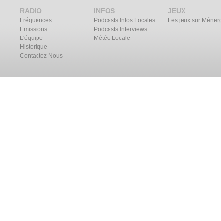
RADIO
INFOS
JEUX
Fréquences
Podcasts Infos Locales
Les jeux sur Méner
Emissions
Podcasts Interviews
L'équipe
Météo Locale
Historique
Contactez Nous