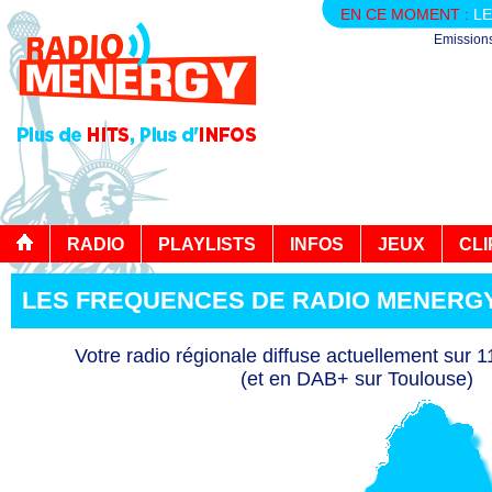
EN CE MOMENT :
LE
Emission
RADIO
PLAYLISTS
INFOS
JEUX
CLI
LES FREQUENCES DE RADIO MENERG
Votre radio régionale diffuse actuellement sur 
(et en DAB+ sur Toulouse)