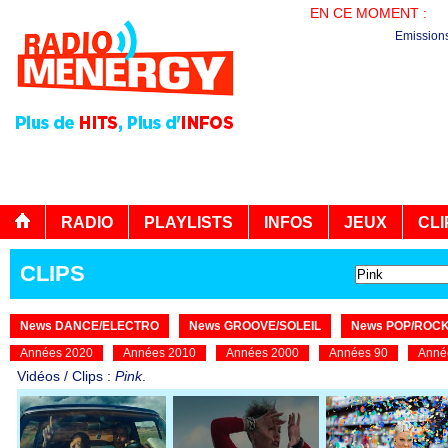
EN CE MOMENT :
PL
Emission
RADIO
PLAYLISTS
INFOS
JEUX
CLI
CLIPS
News DANCE/ELECTRO
News GROOVE/SOLEIL
News POP/ROC
Années 2020
Années 2010
Années 2000
Années 90
Anné
Vidéos / Clips :
Pink
.