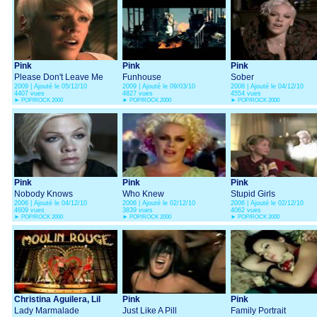
Pink
Pink
Pink
Please Don't Leave Me
Funhouse
Sober
2009 | Ajouté le 05/12/10
2009 | Ajouté le 09/03/10
2008 | Ajouté le 04/12/10
4407 vues
4827 vues
4554 vues
►
POP/ROCK 2000
►
POP/ROCK 2000
►
POP/ROCK 2000
Pink
Pink
Pink
Nobody Knows
Who Knew
Stupid Girls
2006 | Ajouté le 04/12/10
2006 | Ajouté le 02/12/10
2006 | Ajouté le 02/12/10
4609 vues
3839 vues
4062 vues
►
POP/ROCK 2000
►
POP/ROCK 2000
►
POP/ROCK 2000
Christina Aguilera, Lil
Pink
Pink
Kim, Mya, Pink
Lady Marmalade
Just Like A Pill
Family Portrait