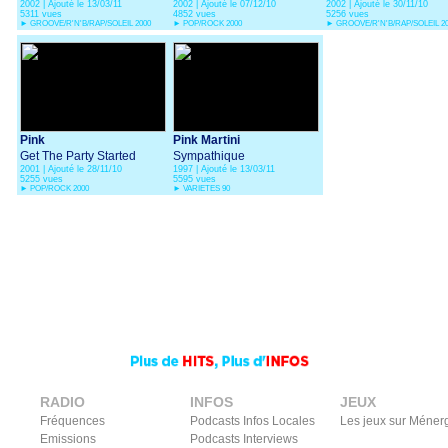
2002 | Ajouté le 13/03/11
2002 | Ajouté le 07/12/10
2002 | Ajouté le 30/11/10
5311 vues
4852 vues
5256 vues
►
GROOVE/R'N'B/RAP/SOLEIL 2000
►
POP/ROCK 2000
►
GROOVE/R'N'B/RAP/SOLEIL 2
Pink
Pink Martini
Get The Party Started
Sympathique
2001 | Ajouté le 28/11/10
1997 | Ajouté le 13/03/11
5255 vues
5595 vues
►
POP/ROCK 2000
►
VARIETES 90
RADIO
INFOS
JEUX
Fréquences
Podcasts Infos Locales
Les jeux sur Méner
Emissions
Podcasts Interviews