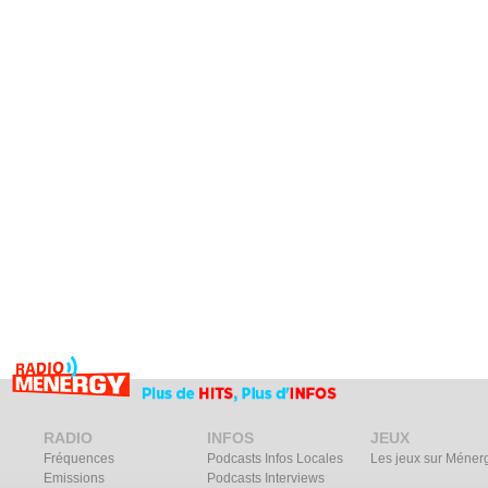
RADIO
INFOS
JEUX
Fréquences
Podcasts Infos Locales
Les jeux sur Méner
Emissions
Podcasts Interviews