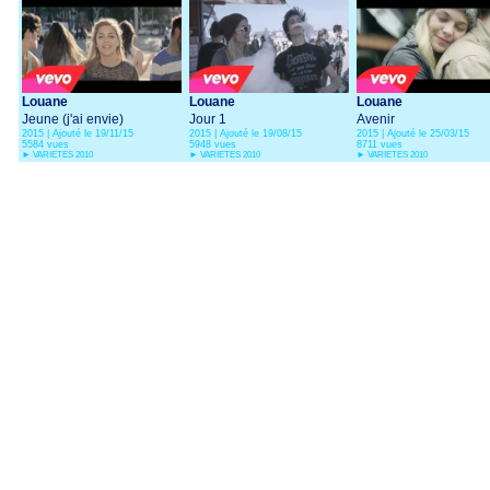
Louane
Louane
Louane
Jeune (j'ai envie)
Jour 1
Avenir
2015 | Ajouté le 19/11/15
2015 | Ajouté le 19/08/15
2015 | Ajouté le 25/03/15
5584 vues
5948 vues
8711 vues
►
VARIETES 2010
►
VARIETES 2010
►
VARIETES 2010