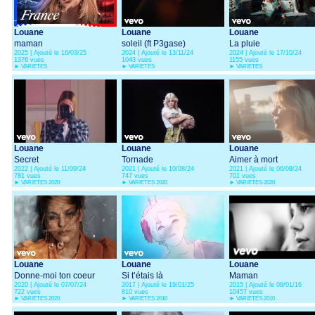
Louane
Louane
Louane
maman
soleil (ft P3gase)
La pluie
2025 | Ajouté le 16/03/25
2024 | Ajouté le 13/11/24
2024 | Ajouté le 17/10/24
1376 vues
1043 vues
1155 vues
►
VARIETES
►
VARIETES
►
VARIETES
Louane
Louane
Louane
Secret
Tornade
Aimer à mort
2022 | Ajouté le 11/09/24
2021 | Ajouté le 10/08/24
2021 | Ajouté le 06/08/24
781 vues
747 vues
701 vues
►
VARIETES 2020
►
VARIETES 2020
►
VARIETES 2020
Louane
Louane
Louane
Donne-moi ton coeur
Si t’étais là
Maman
2020 | Ajouté le 07/07/24
2017 | Ajouté le 19/01/25
2015 | Ajouté le 08/01/16
722 vues
810 vues
10457 vues
►
VARIETES 2020
►
VARIETES 2010
►
VARIETES 2010