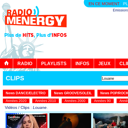
EN CE MOMENT :
PL
Emission
RADIO
PLAYLISTS
INFOS
JEUX
CLI
CLIPS
News DANCE/ELECTRO
News GROOVE/SOLEIL
News POP/ROC
Années 2020
Années 2010
Années 2000
Années 90
Anné
Vidéos / Clips :
Louane
.