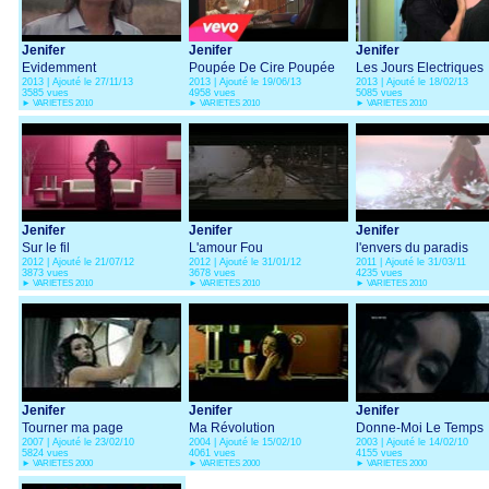
Jenifer
Jenifer
Jenifer
Evidemment
Poupée De Cire Poupée
Les Jours Electriques
2013 | Ajouté le 27/11/13
2013 | Ajouté le 19/06/13
2013 | Ajouté le 18/02/13
De Son
3585 vues
4958 vues
5085 vues
►
VARIETES 2010
►
VARIETES 2010
►
VARIETES 2010
Jenifer
Jenifer
Jenifer
Sur le fil
L'amour Fou
l'envers du paradis
2012 | Ajouté le 21/07/12
2012 | Ajouté le 31/01/12
2011 | Ajouté le 31/03/11
3873 vues
3678 vues
4235 vues
►
VARIETES 2010
►
VARIETES 2010
►
VARIETES 2010
Jenifer
Jenifer
Jenifer
Tourner ma page
Ma Révolution
Donne-Moi Le Temps
2007 | Ajouté le 23/02/10
2004 | Ajouté le 15/02/10
2003 | Ajouté le 14/02/10
5824 vues
4061 vues
4155 vues
►
VARIETES 2000
►
VARIETES 2000
►
VARIETES 2000