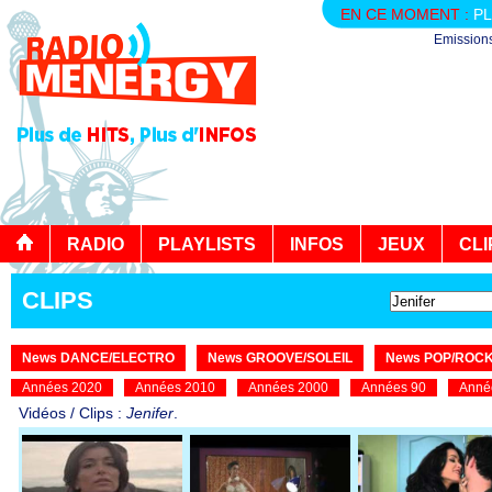
EN CE MOMENT :
PL
Emission
RADIO
PLAYLISTS
INFOS
JEUX
CLI
CLIPS
News DANCE/ELECTRO
News GROOVE/SOLEIL
News POP/ROC
Années 2020
Années 2010
Années 2000
Années 90
Anné
Vidéos / Clips :
Jenifer
.