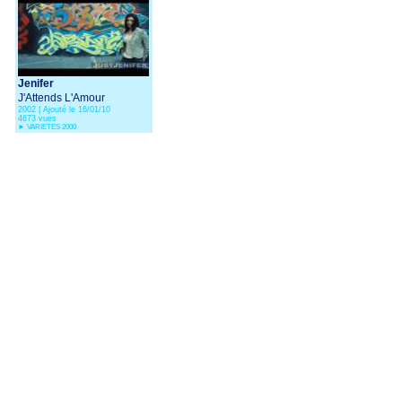
Jenifer
J'Attends L'Amour
2002 | Ajouté le 16/01/10
4673 vues
►
VARIETES 2000